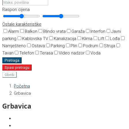
Raspon cijena
Ostale karakteristike
Alarm
Balkon
Blindo vrata
Garaža
Interfon
Javni
parking
Kablovska TV
Kanalizacija
Klima
Lift
Lođa
Namješteno
Ostava
Parking
Plin
Podrum
Struja
Tavan
Telefon
Terasa
Video nadzor
Voda
Pretraga
Spasi pretragu
Obriši
Početna
Grbavica
Grbavica