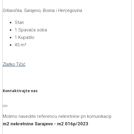
Grbavička, Sarajevo, Bosna i Hercegovina
Stan
1
Spavaća soba
1
Kupatilo
45
m²
Zlatko Tičić
Kontaktirajte nas
Molimo navedite referencu nekretnine pri komunikaciji
m2 nekretnine Sarajevo - m2 016p/2023