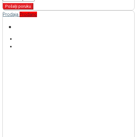
Pošalji poruku
Prodaja
Prodano