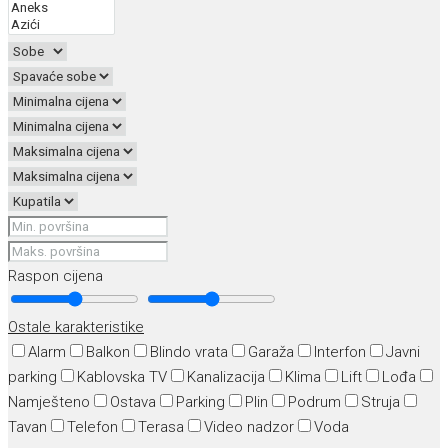
Raspon cijena
Ostale karakteristike
Alarm
Balkon
Blindo vrata
Garaža
Interfon
Javni
parking
Kablovska TV
Kanalizacija
Klima
Lift
Lođa
Namješteno
Ostava
Parking
Plin
Podrum
Struja
Tavan
Telefon
Terasa
Video nadzor
Voda