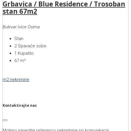
Grbavica / Blue Residence / Trosoban
stan 67m2
Bulevar Ivice Osima
Stan
2
Spavaće sobe
1
Kupatilo
67
m²
m2 nekrenine
Kontaktirajte nas
Molimo navedite referencu nekretnine pri komunikaciji