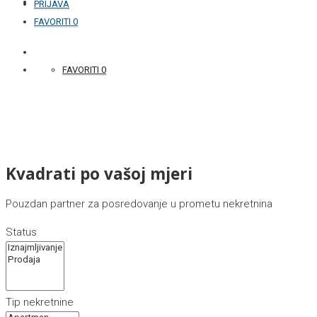
KONTAKT
PRIJAVA
FAVORITI
0
+387 33 877 876
FAVORITI
0
Kvadrati po vašoj mjeri
Pouzdan partner za posredovanje u prometu nekretnina
Status
Tip nekretnine