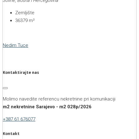
Sovrle, Bosna i Hercegovina
Zemljište
36379
m²
Nedim Tuce
Kontaktirajte nas
Molimo navedite referencu nekretnine pri komunikaciji
m2 nekretnine Sarajevo - m2 028p/2026
+387 61 676077
Kontakt