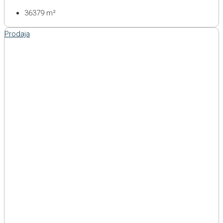
36379
m²
Prodaja