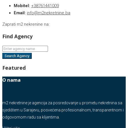
Mobitel:
+38761441009
Email:
info@m2nekretnine.ba
Zaprati m2 nekrenine na:
Find Agency
Search Agency
Featured
O nama
m2 nekretnine je agencija za posredovanje u prometu nekretnina sa
sjedištem u Sarajevu, posvećena profesionalnom, transparentnom i
odgovornom radu sa klijentima.