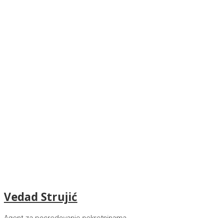
Vedad Strujić
Agent za posredovanje nekretninama