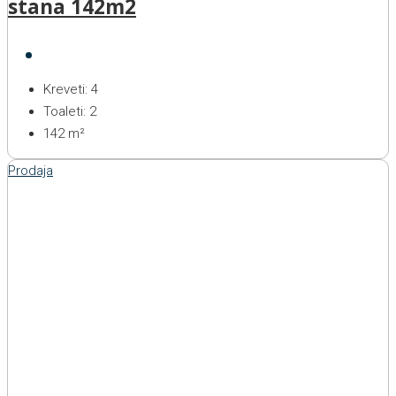
stana 142m2
Kreveti:
4
Toaleti:
2
142
m²
Prodaja