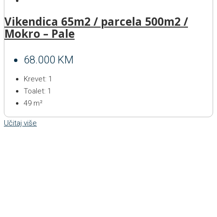
Vikendica 65m2 / parcela 500m2 /
Mokro – Pale
68.000 KM
Krevet:
1
Toalet:
1
49
m²
Učitaj više