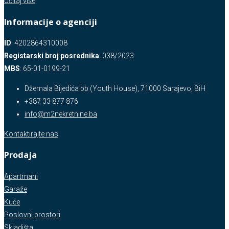
Učitaj više
Informacije o agenciji
ID
: 4202864310008
Registarski broj posrednika
: 038/2023
MBS
: 65-01-0199-21
Džemala Bijedića bb (Youth House), 71000 Sarajevo, BiH
+387 33 877 876
info@m2nekretnine.ba
Kontaktirajte nas
Prodaja
Apartmani
Garaže
Kuće
Poslovni prostori
Skladišta