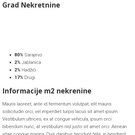
Grad
Nekretnine
80%
Sarajevo
2%
Jablanica
2%
Hadžići
17%
Drugi
Informacije m2 nekrenine
Mauris laoreet, ante id fermentum volutpat, elit mauris
sollicitudin orci, vel imperdiet turpis lacus sit amet ipsum.
Vestibulum ultrices, ex at congue vehicula, ipsum orci
bibendum nunc, at vestibulum nisl justo sit amet orci. Aenean
vitae congue magna. Duis dapibus tincidunt felis, in hendrerit