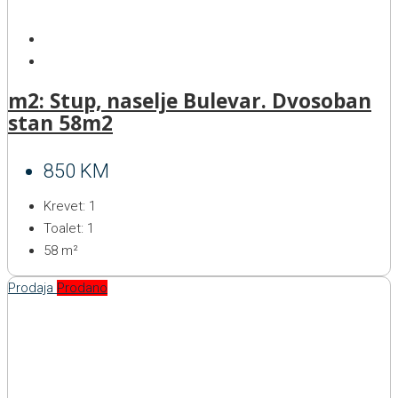
m2: Stup, naselje Bulevar. Dvosoban
stan 58m2
850 KM
Krevet:
1
Toalet:
1
58
m²
Prodaja
Prodano