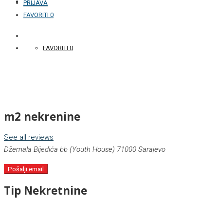
KONTAKT
PRIJAVA
FAVORITI
0
+387 33 877 876
FAVORITI
0
m2 nekrenine
See all reviews
Džemala Bijedića bb (Youth House) 71000 Sarajevo
Pošalji email
Tip
Nekretnine