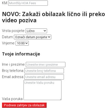
KM
NOVO: Zakaži obilazak lično ili preko
video poziva
Vrsta posjete
Datum
Vrijeme
Tvoje informacije
Ime i prezime
Broj telefona
Email adresa
Vaša poruka
Podnesi zahtjev za obilazak