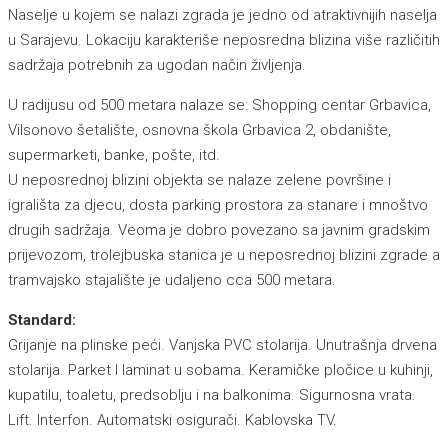
Naselje u kojem se nalazi zgrada je jedno od atraktivnijih naselja
u Sarajevu. Lokaciju karakteriše neposredna blizina više različitih
sadržaja potrebnih za ugodan način življenja.
U radijusu od 500 metara nalaze se: Shopping centar Grbavica,
Vilsonovo šetalište, osnovna škola Grbavica 2, obdanište,
supermarketi, banke, pošte, itd.
U neposrednoj blizini objekta se nalaze zelene površine i
igrališta za djecu, dosta parking prostora za stanare i mnoštvo
drugih sadržaja. Veoma je dobro povezano sa javnim gradskim
prijevozom, trolejbuska stanica je u neposrednoj blizini zgrade a
tramvajsko stajalište je udaljeno cca 500 metara.
Standard:
Grijanje na plinske peći. Vanjska PVC stolarija. Unutrašnja drvena
stolarija. Parket I laminat u sobama. Keramičke pločice u kuhinji,
kupatilu, toaletu, predsoblju i na balkonima. Sigurnosna vrata.
Lift. Interfon. Automatski osigurači. Kablovska TV.