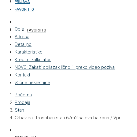
KONTAKT
PRIJAVA
FAVORITI
0
+387 33 877 876
Opis
FAVORITI
0
Adresa
Detaljno
Karakteristike
Kreditni kalkulator
NOVO: Zakaži obilazak lično ili preko video poziva
Kontakt
Slične nekretnine
Početna
Prodaja
Stan
Grbavica. Trosoban stan 67m2 sa dva balkona / Vpr