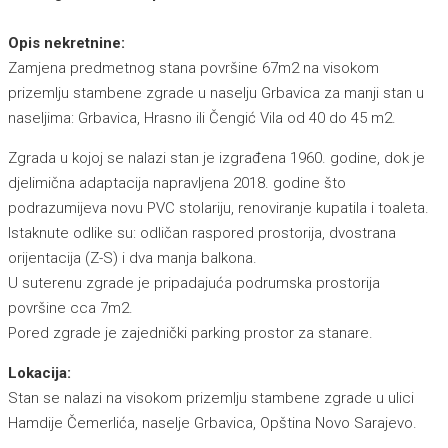
Opis nekretnine:
Zamjena predmetnog stana površine 67m2 na visokom
prizemlju stambene zgrade u naselju Grbavica za manji stan u
naseljima: Grbavica, Hrasno ili Čengić Vila od 40 do 45 m2.
Zgrada u kojoj se nalazi stan je izgrađena 1960. godine, dok je
djelimična adaptacija napravljena 2018. godine što
podrazumijeva novu PVC stolariju, renoviranje kupatila i toaleta.
Istaknute odlike su: odličan raspored prostorija, dvostrana
orijentacija (Z-S) i dva manja balkona.
U suterenu zgrade je pripadajuća podrumska prostorija
površine cca 7m2.
Pored zgrade je zajednički parking prostor za stanare.
Lokacija:
Stan se nalazi na visokom prizemlju stambene zgrade u ulici
Hamdije Čemerlića, naselje Grbavica, Opština Novo Sarajevo.