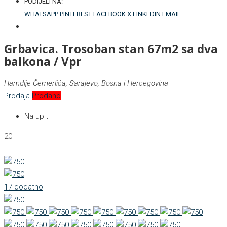
PODIJELI NA:
WHATSAPP
PINTEREST
FACEBOOK
X
LINKEDIN
EMAIL
Grbavica. Trosoban stan 67m2 sa dva
balkona / Vpr
Hamdije Čemerlića, Sarajevo, Bosna i Hercegovina
Prodaja
Prodano
Na upit
20
17 dodatno