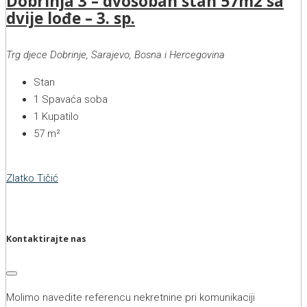
Dobrinja 3 – dvosoban stan 57m2 sa
dvije lođe – 3. sp.
Trg djece Dobrinje, Sarajevo, Bosna i Hercegovina
Stan
1
Spavaća soba
1
Kupatilo
57
m²
Zlatko Tičić
Kontaktirajte nas
Molimo navedite referencu nekretnine pri komunikaciji