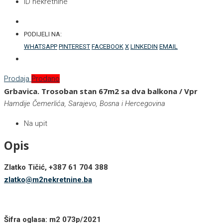
ID nekretnine
PODIJELI NA:
WHATSAPP
PINTEREST
FACEBOOK
X
LINKEDIN
EMAIL
Prodaja
Prodano
Grbavica. Trosoban stan 67m2 sa dva balkona / Vpr
Hamdije Čemerlića, Sarajevo, Bosna i Hercegovina
Na upit
Opis
Zlatko Tičić, +387 61 704 388
zlatko@m2nekretnine.ba
Šifra oglasa: m2 073p/2021