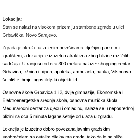
Lokacija:
Stan se nalazi na
visokom prizemlju
stambene zgrade u ulici
Grbavička
,
Novo Sarajevo
.
Zgrada je okružena
zeleni
m
površina
ma
,
dječijim park
om
i
igrališt
em
,
a lokacija je
izuzetno
atraktivna zbog blizine
različitih
sadržaja.
U
radijusu od
cca
300 metara nalaze: sho
p
ping centar
Grbavica, tržnica
i pijaca
, apoteka, ambulanta, banka, Vilsonovo
šetalište,
brojni ugostiteljski objekti
itd.
Osnovne škole Grbavica 1 i 2, dvije gimnazije, Ekonomska i
Elektroenergetska srednja škola, osnovna muzička škola,
Međunarodni centar za djecu i omladinu, nalaze se u neposrednoj
blizini na cca 5 minuta lagane šetnje od ulaza u zgradu.
Lokacija je izuzetno dobro povezana javnim gradskim
saobraćajem sa ostalim dijelovima grada, tako da je najbliže