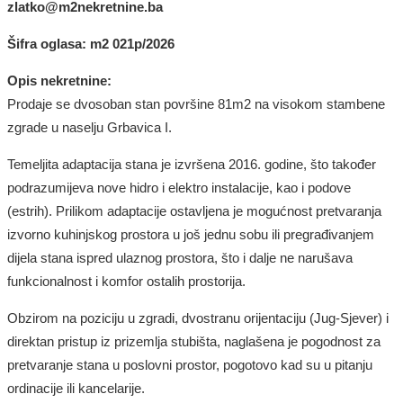
zlatko
@m2nekretnine.ba
Šifra oglasa: m2
021
p/202
6
Opis nekretnine:
Prodaje se
dvosoban
stan površine
81
m2 na
visokom
stambene
zgrade u naselju
Grbavica I
.
Temeljita adaptacija stana je izvršena 2016. godine, št
o
također
podrazum
i
jeva nove
hidro i elektro
instalacije,
kao i podove
(estrih)
. Prilikom adaptacije ostavljena je mogućnost pretvaranja
izvorno kuhinjskog prostora u još jednu sobu ili pregrađivanjem
dijela stana ispred ulaznog prostora, što i dalje
ne narušava
funkcionalnost i komfor
ostalih
prostorija.
Obzirom na poziciju u zgradi,
dvostranu orijentaciju (Jug-Sjever)
i
direktan pristup iz prizemlja stubišta, naglašena je pogodnost za
pretvaranje stana u poslovni prostor, pogotovo kad su u pitanju
ordinacij
e
ili kancelarije.