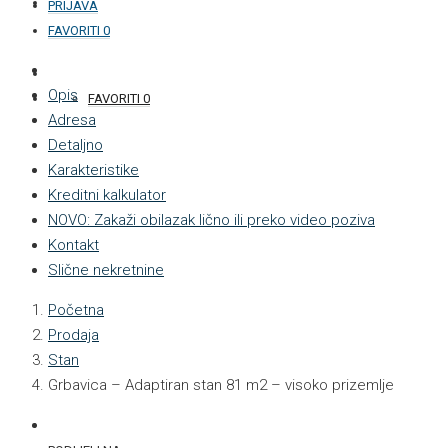
KONTAKT
PRIJAVA
FAVORITI
0
+387 33 877 876
Opis
FAVORITI
0
Adresa
Detaljno
Karakteristike
Kreditni kalkulator
NOVO: Zakaži obilazak lično ili preko video poziva
Kontakt
Slične nekretnine
Početna
Prodaja
Stan
Grbavica – Adaptiran stan 81 m2 – visoko prizemlje