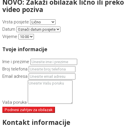
NOVO: Zakaži obilazak lično ili preko
video poziva
Vrsta posjete
Datum
Vrijeme
Tvoje informacije
Ime i prezime
Broj telefona
Email adresa
Vaša poruka
Podnesi zahtjev za obilazak
Kontakt informacije