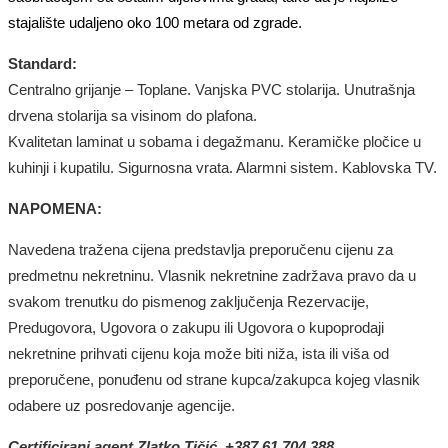
stajalište udaljeno
oko
100
metara od zgrade.
Standard:
Centralno grijanje – Toplane. Vanjska PVC stolarija. Unutrašnja
drvena stolarija sa visinom do plafona.
Kvalitetan laminat u sobama i degažmanu. Keramičke pločice u
kuhinji i kupatilu. Sigurnosna vrata. Alarmni sistem. Kablovska TV.
NAPOMENA:
Navedena tražena cijena predstavlja preporučenu cijenu za
predmetnu nekretninu. Vlasnik nekretnine zadržava pravo da u
svakom trenutku do pismenog zaključenja Rezervacije,
Predugovora, Ugovora o zakupu ili Ugovora o kupoprodaji
nekretnine prihvati cijenu koja može biti niža, ista ili viša od
preporučene, ponuđenu od strane kupca/zakupca kojeg vlasnik
odabere uz posredovanje agencije.
Certificirani agent
Zlatko Tičić
, +387 61
704 388