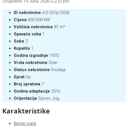
Osvježeno 19 Juna, 2026 u 2:33 pm
ID nekretnine
m2 021p/2026
Cijena
430.000 KM
Veličina nekretnine
81 m²
Spavaća soba
1
Sobe
2
Kupatilo
1
Godina izgradnje
1970
Vrsta nekretnine
Stan
Status nekretnine
Prodaja
Sprat
Vp
Broj spratova
7
Godina adaptacije
2016
Orijentacija
Sjever, Jug
Karakteristike
Blindo vrata