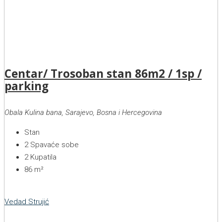
Centar/ Trosoban stan 86m2 / 1sp /
parking
Obala Kulina bana, Sarajevo, Bosna i Hercegovina
Stan
2
Spavaće sobe
2
Kupatila
86
m²
Vedad Strujić