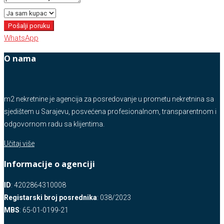
Pošalji poruku
WhatsApp
O nama
m2 nekretnine je agencija za posredovanje u prometu nekretnina sa
sjedištem u Sarajevu, posvećena profesionalnom, transparentnom i
odgovornom radu sa klijentima.
Učitaj više
Informacije o agenciji
ID
: 4202864310008
Registarski broj posrednika
: 038/2023
MBS
: 65-01-0199-21