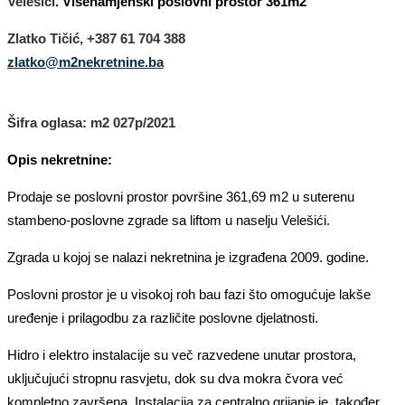
Velešići
. Višenamjenski poslovni prostor 361m2
Zlatko Tičić, +387 61 704 388
zlatko@m2nekretnine.ba
Šifra oglasa: m2
027
p/2021
Opis nekretnine:
Prodaje se poslovni prostor površine 361,69 m2 u suterenu
stambeno-poslovne zgrade sa liftom u naselju Velešići.
Zgrada u kojoj se nalazi nekretnina je izgrađena 2009. godine.
Poslovni prostor je u visokoj roh bau fazi što omogućuje lakše
uređenje i prilagodbu za različite poslovne djelatnosti.
Hidro i elektro instalacije su več razvedene unutar prostora,
uključujući stropnu rasvjetu, dok su dva mokra čvora već
kompletno završena. Instalacija za centralno grijanje je, također