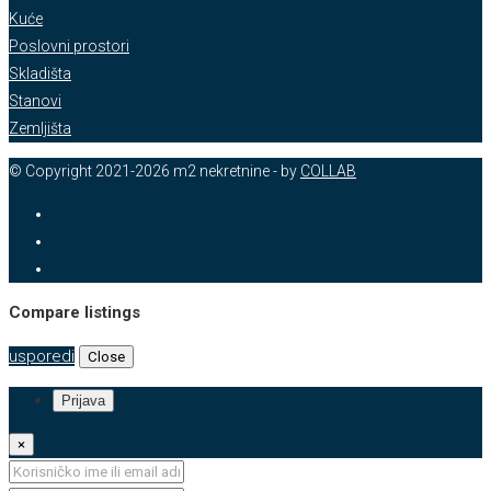
Kuće
Poslovni prostori
Skladišta
Stanovi
Zemljišta
© Copyright 2021-2026 m2 nekretnine - by
COLLAB
Compare listings
usporedi
Close
Prijava
×