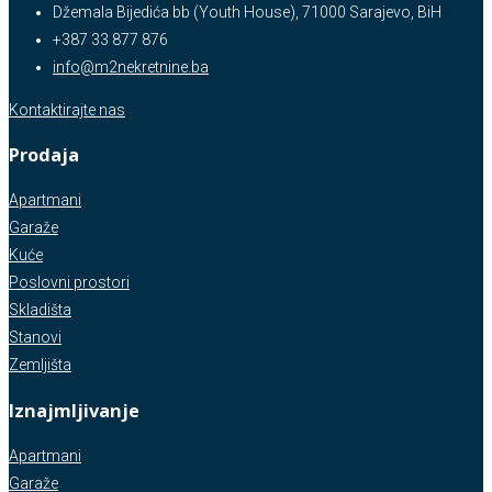
Džemala Bijedića bb (Youth House), 71000 Sarajevo, BiH
+387 33 877 876
info@m2nekretnine.ba
Kontaktirajte nas
Prodaja
Apartmani
Garaže
Kuće
Poslovni prostori
Skladišta
Stanovi
Zemljišta
Iznajmljivanje
Apartmani
Garaže