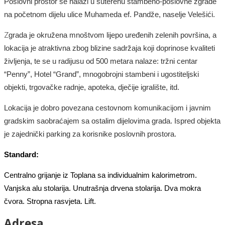
Poslovni prostor se nalazi u suterenu stambeno-poslovne zgrade
na početnom dijelu ulice Muhameda ef. Pandže, naselje Velešići.
Z
grada je okružena mnoštvom lijepo uređenih zelenih površina, a
lokacija je atraktivna zbog blizine sadržaja koji doprinose kvaliteti
življenja, te se u radijusu od 500 metara nalaze: tržni centar
“Penny”, Hotel “Grand”, mnogobrojni stambeni i ugostiteljski
objekti, trgovačke radnje, apoteka, dječije igralište, itd.
Lokacija je dobro povezana cestovnom komunikacijom i javnim
gradskim saobraćajem sa ostalim dijelovima grada. Ispred objekta
je zajednički parking za korisnike poslovnih prostora.
Standard:
Centralno grijanje iz Toplana sa individualnim kalorimetrom.
Vanjska alu stolarija. Unutrašnja drvena stolarija. Dva mokra
čvora. Stropna rasvjeta. Lift.
Adresa