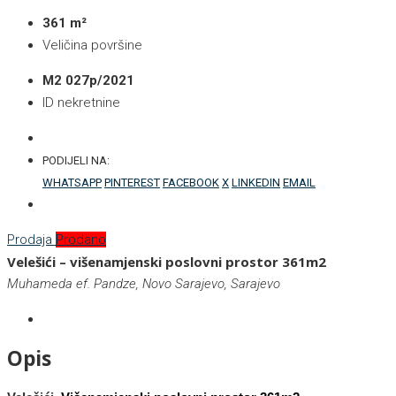
361 m²
Veličina površine
M2 027p/2021
ID nekretnine
PODIJELI NA:
WHATSAPP
PINTEREST
FACEBOOK
X
LINKEDIN
EMAIL
Prodaja
Prodano
Velešići – višenamjenski poslovni prostor 361m2
Muhameda ef. Pandze, Novo Sarajevo, Sarajevo
Opis