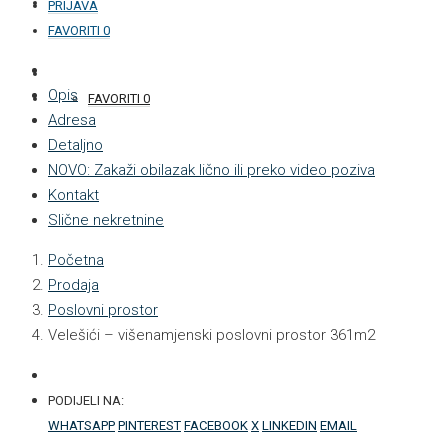
KONTAKT
PRIJAVA
FAVORITI
0
+387 33 877 876
Opis
FAVORITI
0
Adresa
Detaljno
NOVO: Zakaži obilazak lično ili preko video poziva
Kontakt
Slične nekretnine
Početna
Prodaja
Poslovni prostor
Velešići – višenamjenski poslovni prostor 361m2
PODIJELI NA:
WHATSAPP
PINTEREST
FACEBOOK
X
LINKEDIN
EMAIL