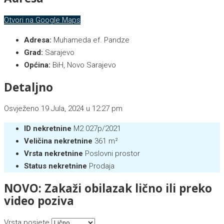
Otvori na Google Maps
Adresa:
Muhameda ef. Pandze
Grad:
Sarajevo
Općina:
BiH, Novo Sarajevo
Detaljno
Osvježeno 19 Jula, 2024 u 12:27 pm
ID nekretnine
M2 027p/2021
Veličina nekretnine
361 m²
Vrsta nekretnine
Poslovni prostor
Status nekretnine
Prodaja
NOVO: Zakaži obilazak lično ili preko
video poziva
Vrsta posjete