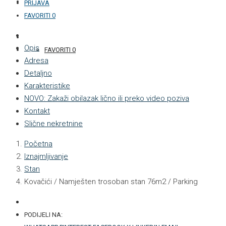
KONTAKT
PRIJAVA
FAVORITI
0
+387 33 877 876
Opis
FAVORITI
0
Adresa
Detaljno
Karakteristike
NOVO: Zakaži obilazak lično ili preko video poziva
Kontakt
Slične nekretnine
Početna
Iznajmljivanje
Stan
Kovačići / Namješten trosoban stan 76m2 / Parking
PODIJELI NA: