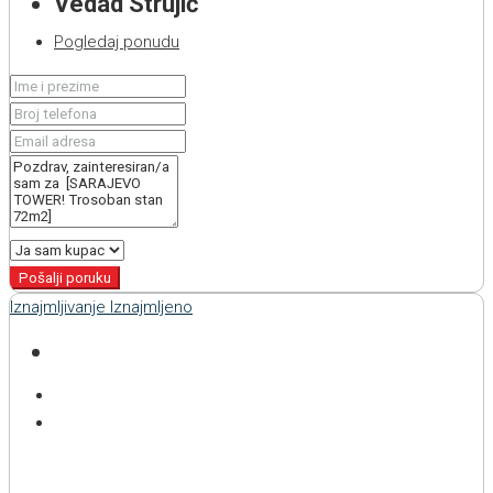
Vedad Strujić
Pogledaj ponudu
Pošalji poruku
Iznajmljivanje
Iznajmljeno