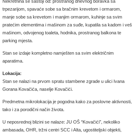
Nekretnina se sastoji od: prostranog dnevnog boravka sa
trpezarijom, spavaće sobe sa bračnim krevetom i ormarom,
manje sobe sa krevetom i manjim ormarom, kuhinje sa svim
pratećim elementima i mašinom za suđe, kupatila sa kadom i veš
mašinom, odvojenog toaleta, hodnika, prostranog balkona te
parking mjesta.
Stan se izdaje kompletno namješten sa svim električnim
aparatima.
Lokacija:
Stan se nalazi na prvom spratu stambene zgrade u ulici Ivana
Gorana Kovačića, naselje Kovačići.
Predmetna mikrolokacija je pogodna kako za poslovne aktivnosti,
tako i za porodični način života.
U neposrednoj blizini se nalaze: JU OŠ “Kovačići”, nekoliko
ambasada, OHR, tržni centri SCC i Alta, ugostiteljski objekti,