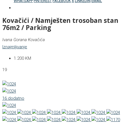
WHATSAPP
PINTEREST
FACEBOOK
X
LINKEDIN
EMAIL
Kovačići / Namješten trosoban stan
76m2 / Parking
Ivana Gorana Kovačića
Iznajmljivanje
1.200 KM
19
16 dodatno