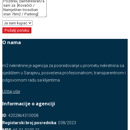
Pošalji poruku
O nama
m2 nekretnine je agencija za posredovanje u prometu nekretnina sa
sjedištem u Sarajevu, posvećena profesionalnom, transparentnom i
odgovornom radu sa klijentima.
Učitaj više
Informacije o agenciji
ID
: 4202864310008
Registarski broj posrednika
: 038/2023
MBS
: 65-01-0199-21