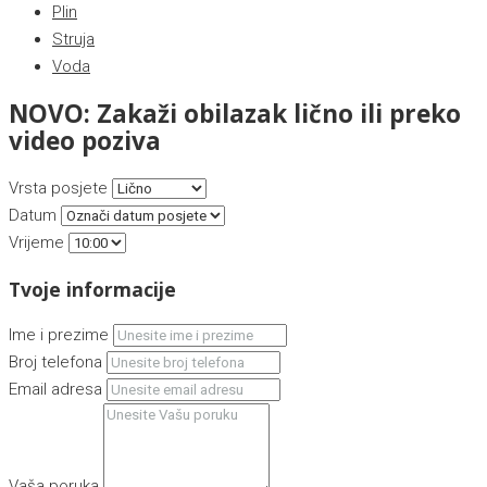
Plin
Struja
Voda
NOVO: Zakaži obilazak lično ili preko
video poziva
Vrsta posjete
Datum
Vrijeme
Tvoje informacije
Ime i prezime
Broj telefona
Email adresa
Vaša poruka