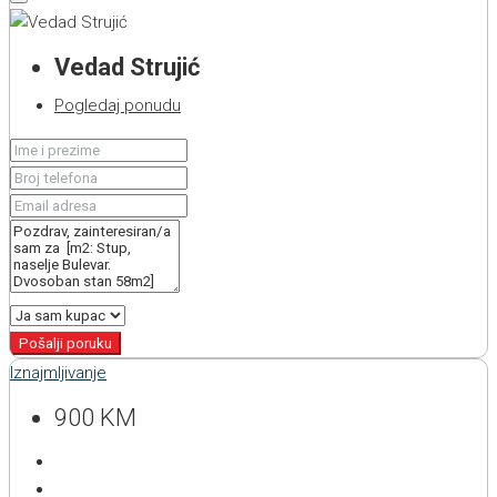
Vedad Strujić
Pogledaj ponudu
Pošalji poruku
Iznajmljivanje
900 KM