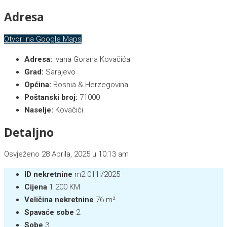
Adresa
Otvori na Google Maps
Adresa:
Ivana Gorana Kovačića
Grad:
Sarajevo
Općina:
Bosnia & Herzegovina
Poštanski broj:
71000
Naselje:
Kovačići
Detaljno
Osvježeno 28 Aprila, 2025 u 10:13 am
ID nekretnine
m2 011i/2025
Cijena
1.200 KM
Veličina nekretnine
76 m²
Spavaće sobe
2
Sobe
3