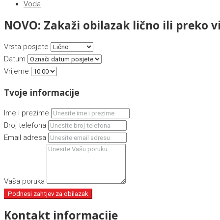
Voda
NOVO: Zakaži obilazak lično ili preko v
Vrsta posjete
Datum
Vrijeme
Tvoje informacije
Ime i prezime
Broj telefona
Email adresa
Vaša poruka
Podnesi zahtjev za obilazak
Kontakt informacije