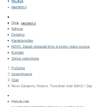
KONTAKT
PRIJAVA
FAVORITI
0
+387 33 877 876
Opis
FAVORITI
0
Adresa
Detaljno
Karakteristike
NOVO: Zakaži obilazak lično ili preko video poziva
Kontakt
Slične nekretnine
Početna
Iznajmljivanje
Stan
Novo Sarajevo, Hrasno. Trosoban stan 60m2 / 2sp
PODIJELI NA: