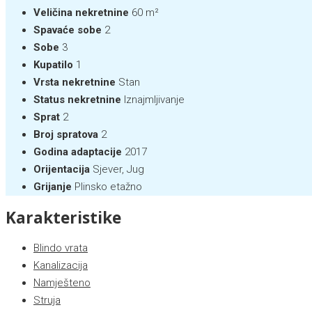
Veličina nekretnine
60 m²
Spavaće sobe
2
Sobe
3
Kupatilo
1
Vrsta nekretnine
Stan
Status nekretnine
Iznajmljivanje
Sprat
2
Broj spratova
2
Godina adaptacije
2017
Orijentacija
Sjever, Jug
Grijanje
Plinsko etažno
Karakteristike
Blindo vrata
Kanalizacija
Namješteno
Struja