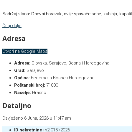
Sadržaj stana: Dnevni boravak, dvije spavaće sobe, kuhinja, kupatilo
Čitaj dalje
Adresa
Otvori na Google Maps
Adresa:
Olovska, Sarajevo, Bosna i Hercegovina
Grad:
Sarajevo
Općina:
Federacija Bosne i Hercegovine
Poštanski broj:
71000
Naselje:
Hrasno
Detaljno
Osvježeno 6 Juna, 2026 u 11:47 am
ID nekretnine
m2 015i/2026