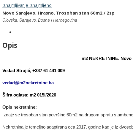
Iznajmljivanje
Iznajmljeno
Novo Sarajevo, Hrasno. Trosoban stan 60m2 / 2sp
Olovska, Sarajevo, Bosna i Hercegovina
Opis
m2 NEKRETNINE. Novo Sa
Vedad Strujić, +387 61 441 009
vedad@m2nekretnine.ba
Šifra oglasa: m2 0
15
i/202
6
Opis nekretnine:
Izdaje se trosoban stan površine 60m2 na drugom spratu stambene 
Nekretnina je temeljno adaptirana cca 2017. godine kad je iz dvoso