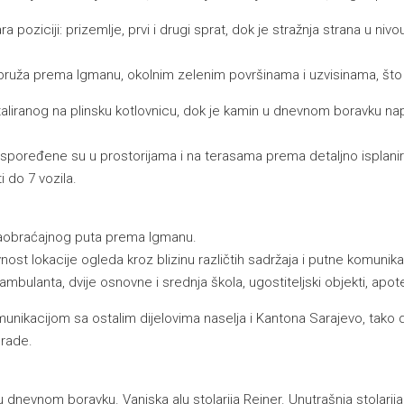
a poziciji: prizemlje, prvi i drugi sprat, dok je stražnja strana u ni
ruža prema Igmanu, okolnim zelenim površinama i uzvisinama, što u
taliranog na plinsku kotlovnicu, dok je kamin u dnevnom boravku nap
u raspoređene su u prostorijama i na terasama prema detaljno isplan
 do 7 vozila.
saobraćajnog puta prema Igmanu.
ost lokacije ogleda kroz blizinu različtih sadržaja i putne komunik
mbulanta, dvije osnovne i srednja škola, ugostiteljski objekti, apotek
kacijom sa ostalim dijelovima naselja i Kantona Sarajevo, tako da
grade.
 dnevnom boravku. Vanjska alu stolarija Reiner. Unutrašnja stolarij