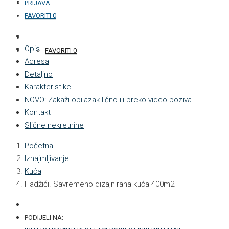
KONTAKT
PRIJAVA
FAVORITI
0
+387 33 877 876
Opis
FAVORITI
0
Adresa
Detaljno
Karakteristike
NOVO: Zakaži obilazak lično ili preko video poziva
Kontakt
Slične nekretnine
Početna
Iznajmljivanje
Kuća
Hadžići. Savremeno dizajnirana kuća 400m2
PODIJELI NA: