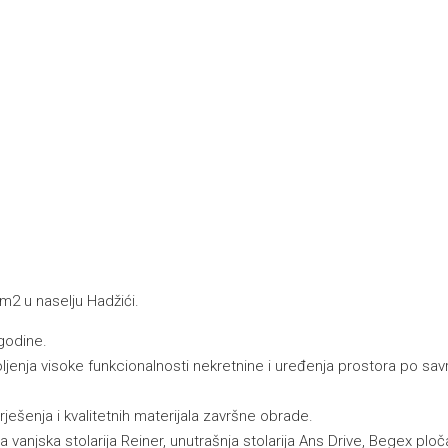
m2 u naselju Hadžići.
godine.
oljenja visoke funkcionalnosti nekretnine i uređenja prostora po s
ješenja i kvalitetnih materijala završne obrade.
 vanjska stolarija Reiner, unutrašnja stolarija Ans Drive, Begex ploča