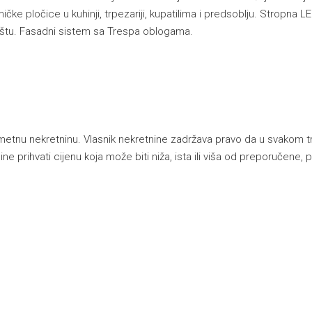
 pločice u kuhinji, trpezariji, kupatilima i predsoblju. Stropna LED
ištu. Fasadni sistem sa Trespa oblogama.
etnu nekretninu. Vlasnik nekretnine zadržava pravo da u svakom t
ne prihvati cijenu koja može biti niža, ista ili viša od preporučen