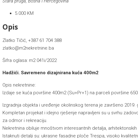
Stara pruga, Bosna i Hercegovina
5.000 KM
Opis
Zlatko Tičić, +387 61 704 388
zlatko@m2nekretnine.ba
Šifra oglasa: m2 041i/2022
Hadžići. Savremeno dizajnirana kuća 400m2
Opis nekretnine:
Izdaje se kuća površine 400m2 (Su+Pr+1) na parceli površine 650
Izgradnja objekta i uređenje okolinskog terena je završeno 2019. 
Kompletan projekat i idejno rješenje napravljeni su u svrhu zadov
za odmor i rekreaciju.
Nekretnina obiluje mnoštvom interesantnih detalja, arhitektonskih r
Istaknuti detalji su: ukrasne fasadne ploče Trespa, visoko kvalitetna