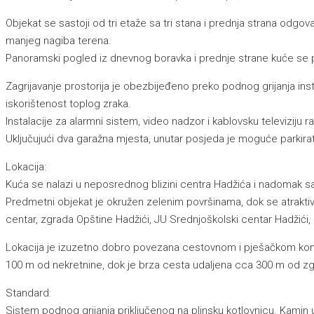
Objekat se sastoji od tri etaže sa tri stana i prednja strana odgovar
manjeg nagiba terena.
Panoramski pogled iz dnevnog boravka i prednje strane kuće se p
Zagrijavanje prostorija je obezbijeđeno preko podnog grijanja ins
iskorištenost toplog zraka.
Instalacije za alarmni sistem, video nadzor i kablovsku televizij
Uključujući dva garažna mjesta, unutar posjeda je moguće parkirati
Lokacija:
Kuća se nalazi u neposrednog blizini centra Hadžića i nadomak 
Predmetni objekat je okružen zelenim površinama, dok se atraktivn
centar, zgrada Opštine Hadžići, JU Srednjoškolski centar Hadžići, a
Lokacija je izuzetno dobro povezana cestovnom i pješačkom komuni
100 m od nekretnine, dok je brza cesta udaljena cca 300 m od z
Standard:
Sistem podnog grijanja priključenog na plinsku kotlovnicu. Kamin u