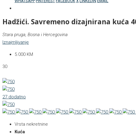
WHATSAPP
PINTEREST
FACEBOOK
X
LINKEDIN
EMAIL
Hadžići. Savremeno dizajnirana kuća 
Stara pruga, Bosna i Hercegovina
Iznajmljivanje
5.000 KM
30
27 dodatno
Vrsta nekretnine
Kuća