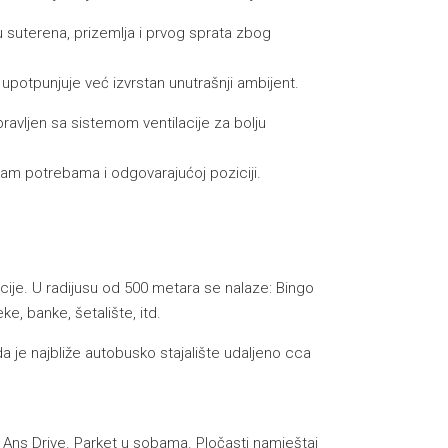
vou suterena, prizemlja i prvog sprata zbog
potpunjuje već izvrstan unutrašnji ambijent.
ravljen sa sistemom ventilacije za bolju
iram potrebama i odgovarajućoj poziciji.
acije. U radijusu od 500 metara se nalaze: Bingo
e, banke, šetalište, itd.
 je najbliže autobusko stajalište udaljeno cca
a Ans Drive. Parket u sobama. Pločasti namještaj