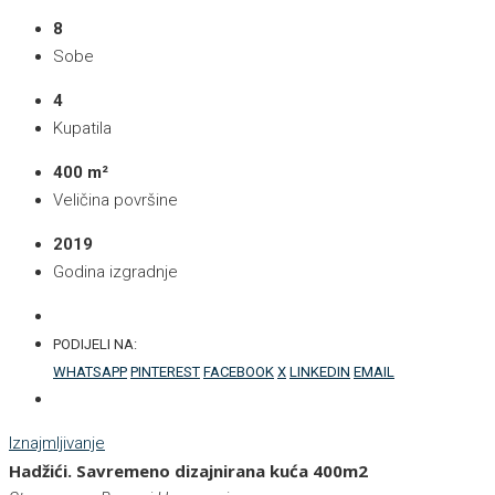
8
Sobe
4
Kupatila
400 m²
Veličina površine
2019
Godina izgradnje
PODIJELI NA:
WHATSAPP
PINTEREST
FACEBOOK
X
LINKEDIN
EMAIL
Iznajmljivanje
Hadžići. Savremeno dizajnirana kuća 400m2