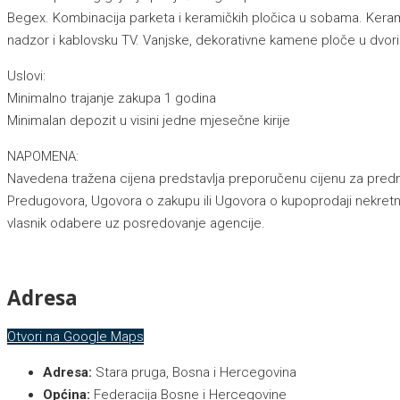
Begex. Kombinacija parketa i keramičkih pločica u sobama. Keramičke
nadzor i kablovsku TV. Vanjske, dekorativne kamene ploče u dvor
Uslovi:
Minimalno trajanje zakupa 1 godina
Minimalan depozit u visini jedne mjesečne kirije
NAPOMENA:
Navedena tražena cijena predstavlja preporučenu cijenu za predm
Predugovora, Ugovora o zakupu ili Ugovora o kupoprodaji nekretni
vlasnik odabere uz posredovanje agencije.
Adresa
Otvori na Google Maps
Adresa:
Stara pruga, Bosna i Hercegovina
Općina:
Federacija Bosne i Hercegovine