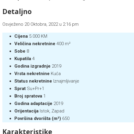
Detaljno
Osvježeno 20 Oktobra, 2022 u 2:16 pm
Cijena
5.000 KM
Veličina nekretnine
400 m²
Sobe
8
Kupatila
4
Godina izgradnje
2019
Vrsta nekretnine
Kuća
Status nekretnine
Iznajmljivanje
Sprat
Su+Pr+1
Broj spratova
1
Godina adaptacije
2019
Orijentacija
Istok, Zapad
Površina dvorišta (m²)
650
Karakteristike