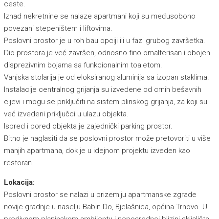
ceste.
Iznad nekretnine se nalaze apartmani koji su međusobono
povezani stepeništem i liftovima.
Poslovni prostor je u roh bau opciji ili u fazi grubog završetka.
Dio prostora je već završen, odnosno fino omalterisan i obojen
disprezivnim bojama sa funkcionalnim toaletom.
Vanjska stolarija je od eloksiranog aluminija sa izopan staklima.
Instalacije centralnog grijanja su izvedene od crnih bešavnih
cijevi i mogu se priključiti na sistem plinskog grijanja, za koji su
već izvedeni priključci u ulazu objekta.
Ispred i pored objekta je zajednički parking prostor.
Bitno je naglasiti da se poslovni prostor može pretovoriti u više
manjih apartmana, dok je u idejnom projektu izveden kao
restoran.
Lokacija:
Poslovni prostor se nalazi u prizemlju apartmanske zgrade
novije gradnje u naselju Babin Do, Bjelašnica, općina Trnovo. U
predivnom planinskom ambijentu i neposrednoj blizini skijališta,