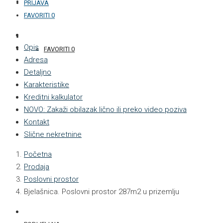
KONTAKT
PRIJAVA
FAVORITI
0
+387 33 877 876
Opis
FAVORITI
0
Adresa
Detaljno
Karakteristike
Kreditni kalkulator
NOVO: Zakaži obilazak lično ili preko video poziva
Kontakt
Slične nekretnine
Početna
Prodaja
Poslovni prostor
Bjelašnica. Poslovni prostor 287m2 u prizemlju