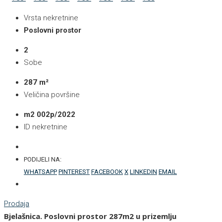
Vrsta nekretnine
Poslovni prostor
2
Sobe
287 m²
Veličina površine
m2 002p/2022
ID nekretnine
PODIJELI NA:
WHATSAPP
PINTEREST
FACEBOOK
X
LINKEDIN
EMAIL
Prodaja
Bjelašnica. Poslovni prostor 287m2 u prizemlju