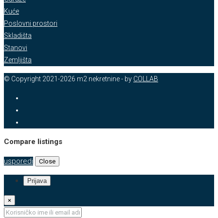
Kuće
Poslovni prostori
Skladišta
Stanovi
Zemljišta
© Copyright 2021-2026 m2 nekretnine - by
COLLAB
Compare listings
usporedi
Close
Prijava
×