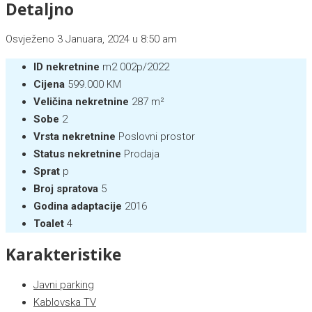
Detaljno
Osvježeno 3 Januara, 2024 u 8:50 am
ID nekretnine
m2 002p/2022
Cijena
599.000 KM
Veličina nekretnine
287 m²
Sobe
2
Vrsta nekretnine
Poslovni prostor
Status nekretnine
Prodaja
Sprat
p
Broj spratova
5
Godina adaptacije
2016
Toalet
4
Karakteristike
Javni parking
Kablovska TV