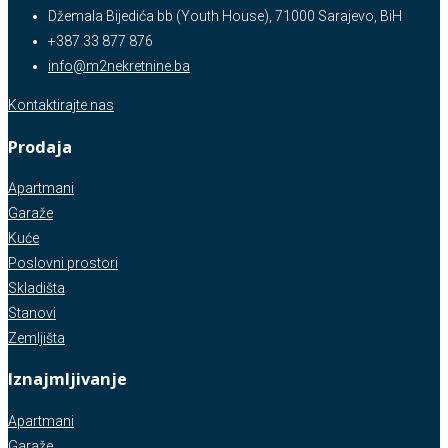
Džemala Bijedića bb (Youth House), 71000 Sarajevo, BiH
+387 33 877 876
info@m2nekretnine.ba
Kontaktirajte nas
Prodaja
Apartmani
Garaže
Kuće
Poslovni prostori
Skladišta
Stanovi
Zemljišta
Iznajmljivanje
Apartmani
Garaže