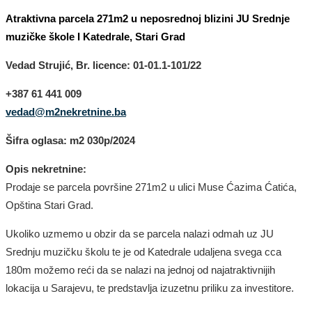
Atraktivna parcela 271m2 u neposrednoj blizini JU Srednje
muzičke škole I Katedrale, Stari Grad
Vedad Strujić, Br. licence: 01-01.1-101/22
+387 61 441 009
vedad@m2nekretnine.ba
Šifra oglasa: m2
030
p/202
4
Opis nekretnine:
Prodaje se
parcela
površine
271
m2
u ulici Muse Ćazima Ćatića,
Opština Stari Grad.
Ukoliko uzmemo u obzir da se parcela n
alazi odmah uz JU
Srednju muzičku školu
te je od
Katedrale udaljena svega cca
180m
možemo reći da se
nalazi na jednoj od najatraktivnijih
lokacija u Sarajevu, te predstavlja izuzetnu priliku za investitore.