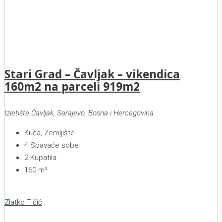
Stari Grad – Čavljak – vikendica
160m2 na parceli 919m2
Izletište Čavljak, Sarajevo, Bosna i Hercegovina
Kuća, Zemljište
4
Spavaće sobe
2
Kupatila
160
m²
Zlatko Tičić