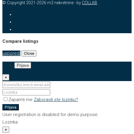
© Copyright 2021-2026 m2 nekretnine - by
COLLAB
Compare listings
usporedi
Close
Prijava
×
Zapamti me
Zaboravili ste lozinku?
Prijava
User registration is disabled for demo purpose.
Lozinka
×