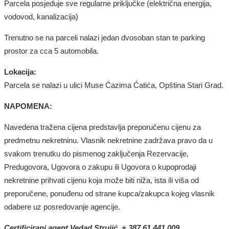
Parcela posjeduje sve regularne priključke (električna energija,
vodovod, kanalizacija)
Trenutno se na parceli nalazi jedan dvosoban stan te parking
prostor za cca 5 automobila.
Lokacija:
Parcela
se nal
azi
u ulici Muse Ćazima Ćatića, Opština Stari Grad.
NAPOMENA:
Navedena tražena cijena predstavlja preporučenu cijenu za
predmetnu nekretninu. Vlasnik nekretnine zadržava pravo da u
svakom trenutku do pismenog zaključenja Rezervacije,
Predugovora, Ugovora o zakupu ili Ugovora o kupoprodaji
nekretnine prihvati cijenu koja može biti niža, ista ili viša od
preporučene, ponuđenu od strane kupca/zakupca kojeg vlasnik
odabere uz posredovanje agencije.
Certificirani agent Vedad Strujić, + 387 61 441 009