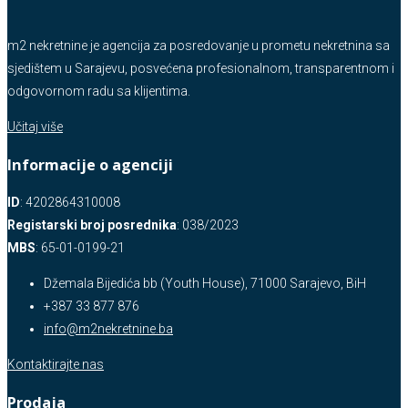
m2 nekretnine je agencija za posredovanje u prometu nekretnina sa
sjedištem u Sarajevu, posvećena profesionalnom, transparentnom i
odgovornom radu sa klijentima.
Učitaj više
Informacije o agenciji
ID
: 4202864310008
Registarski broj posrednika
: 038/2023
MBS
: 65-01-0199-21
Džemala Bijedića bb (Youth House), 71000 Sarajevo, BiH
+387 33 877 876
info@m2nekretnine.ba
Kontaktirajte nas
Prodaja