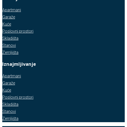
Apartmani
Garaže
Kuće
Poslovni prostori
Skladišta
Stanovi
Zemljišta
Iznajmljivanje
Apartmani
Garaže
Kuće
Poslovni prostori
Skladišta
Stanovi
Zemljišta