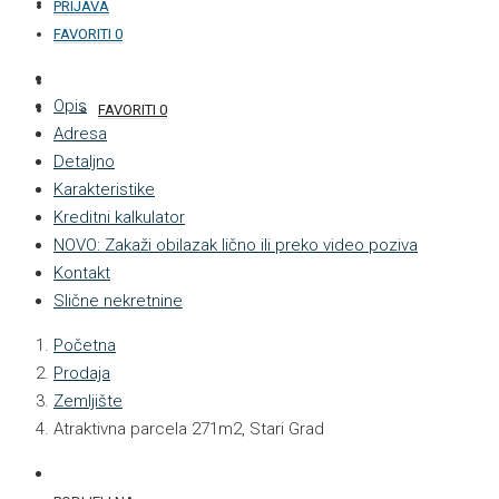
KONTAKT
PRIJAVA
FAVORITI
0
+387 33 877 876
Opis
FAVORITI
0
Adresa
Detaljno
Karakteristike
Kreditni kalkulator
NOVO: Zakaži obilazak lično ili preko video poziva
Kontakt
Slične nekretnine
Početna
Prodaja
Zemljište
Atraktivna parcela 271m2, Stari Grad