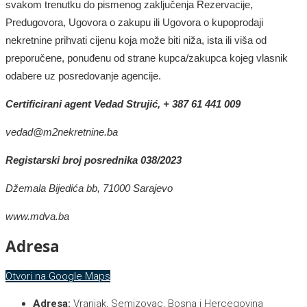
svakom trenutku do pismenog zaključenja Rezervacije,
Predugovora, Ugovora o zakupu ili Ugovora o kupoprodaji
nekretnine prihvati cijenu koja može biti niža, ista ili viša od
preporučene, ponuđenu od strane kupca/zakupca kojeg vlasnik
odabere uz posredovanje agencije.
Certificirani agent Vedad Strujić, + 387 61 441 009
vedad@m2nekretnine.ba
Registarski broj posrednika 038/2023
Džemala Bijedića bb, 71000 Sarajevo
www.mdva.ba
Adresa
Otvori na Google Maps
Adresa:
Vranjak, Semizovac, Bosna i Hercegovina