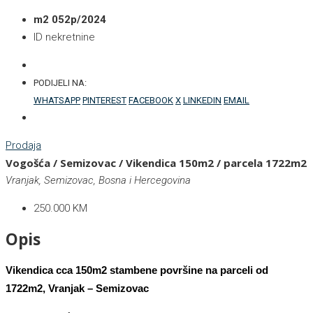
m2 052p/2024
ID nekretnine
PODIJELI NA:
WHATSAPP
PINTEREST
FACEBOOK
X
LINKEDIN
EMAIL
Prodaja
Vogošća / Semizovac / Vikendica 150m2 / parcela 1722m2
Vranjak, Semizovac, Bosna i Hercegovina
250.000 KM
Opis
Vikendica cca 150m2 stambene površine na parceli od
1722m2, Vranjak – Semizovac