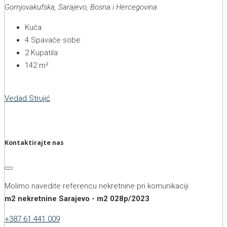
Gornjovakufska, Sarajevo, Bosna i Hercegovina
Kuća
4
Spavaće sobe
2
Kupatila
142
m²
Vedad Strujić
Kontaktirajte nas
Molimo navedite referencu nekretnine pri komunikaciji
m2 nekretnine Sarajevo - m2 028p/2023
+387 61 441 009