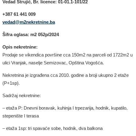
Vedad Strujić, Br. licence: 01-01.1-101/22
+387 61 441 009
vedad@m2nekretnine.ba
Šifra oglasa: m2
052
p/202
4
Opis nekretnine:
Prodaje se
vikendica
površine
cca 150
m2 na
parceli od 1722m2 u
ulici Vranjak, naselje Semizovac, Opština Vogošća.
Nekretnina je
izgrađena
cca 2010. godine
a
broji ukupno 2 etaže
(P+1sp).
Sadržaj nekretnine:
–
etaža P: Dnevni boravak, kuhinja I trpezarija, hodnik, kupatilo,
stepenište I terasa
–
etaža 1sp: tri spavaće sobe, hodnik, dva balkona