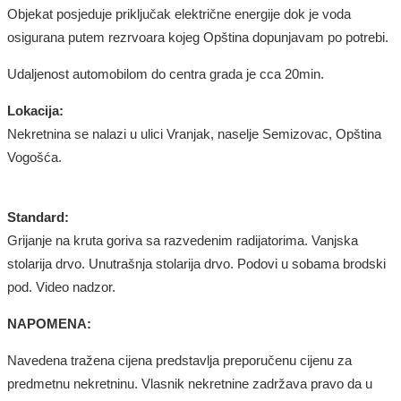
Objekat posjeduje priključak električne energije dok je voda
osigurana putem rezrvoara
kojeg Opština dopunjavam po potrebi.
Udaljenost automobilom do centra grada
je
cca 20min.
Lokacija:
Nekretnina
se
nalazi u ulici
Vranjak, naselje Semizovac, Opština
Vogošća.
Standard:
Grijanje
na kruta goriva sa razvedenim radijatorima
. Vanjska
stolarija
drvo
. Unutrašnja stolarija
drvo
. Podovi u sobama
brodski
pod
. Video nadzor.
NAPOMENA:
Navedena tražena cijena predstavlja preporučenu cijenu za
predmetnu nekretninu. Vlasnik nekretnine zadržava pravo da u