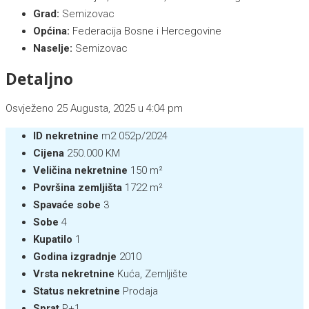
Grad:
Semizovac
Općina:
Federacija Bosne i Hercegovine
Naselje:
Semizovac
Detaljno
Osvježeno 25 Augusta, 2025 u 4:04 pm
ID nekretnine
m2 052p/2024
Cijena
250.000 KM
Veličina nekretnine
150 m²
Površina zemljišta
1722 m²
Spavaće sobe
3
Sobe
4
Kupatilo
1
Godina izgradnje
2010
Vrsta nekretnine
Kuća, Zemljište
Status nekretnine
Prodaja
Sprat
P+1