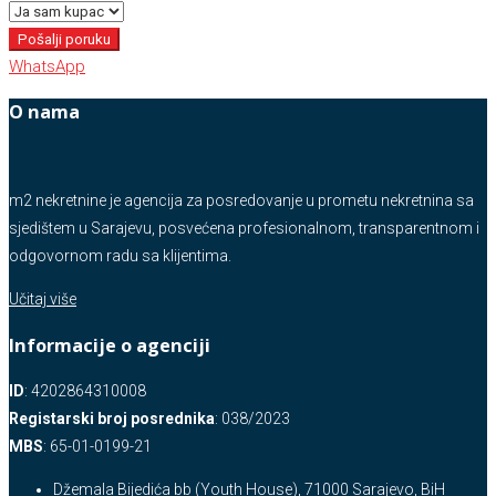
Pošalji poruku
WhatsApp
O nama
m2 nekretnine je agencija za posredovanje u prometu nekretnina sa
sjedištem u Sarajevu, posvećena profesionalnom, transparentnom i
odgovornom radu sa klijentima.
Učitaj više
Informacije o agenciji
ID
: 4202864310008
Registarski broj posrednika
: 038/2023
MBS
: 65-01-0199-21
Džemala Bijedića bb (Youth House), 71000 Sarajevo, BiH