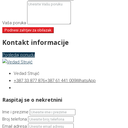
Vaša poruka
Podnesi zahtjev za obilazak
Kontakt informacije
Pogledaj ponudu
Vedad Strujić
+387 33 877 876
+387 61 441 009
WhatsApp
Raspitaj se o nekretnini
Ime i prezime
Broj telefona
Email adresa