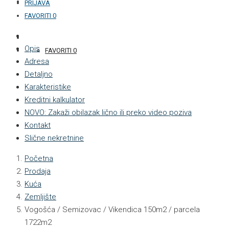
KONTAKT
PRIJAVA
FAVORITI
0
+387 33 877 876
Opis
FAVORITI
0
Adresa
Detaljno
Karakteristike
Kreditni kalkulator
NOVO: Zakaži obilazak lično ili preko video poziva
Kontakt
Slične nekretnine
Početna
Prodaja
Kuća
Zemljište
Vogošća / Semizovac / Vikendica 150m2 / parcela
1722m2