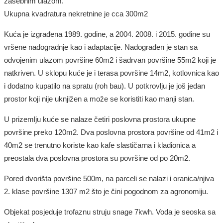
zasebnim ulazom.
Ukupna kvadratura nekretnine je cca 300m2
Kuća je izgrađena
1989.
godine, a
2004. 2008. i 2015.
godine
su
vršene nadogradnje kao i adaptacije. N
adograđen
je
stan sa
odvojenim ulazom površine 60m2 i šadrvan površine 55m2 koji je
natkriven. U sklopu kuće je i terasa površine 14m2, kotlovnica kao
i dodatno kupatilo na spratu (roh bau).
U potkrovlju je još jedan
prostor koji nije uknjižen a može se koristiti kao manji stan.
U prizemlju kuće se nalaze četiri poslovna prostora ukupne
površine preko 1
20
m2.
Dva poslovna prostora površine od 41m2 i
40m2 se trenutno koriste kao kafe slastičarna i kladionica a
preostala dva poslovna prostora su površine od po 20m2.
Pored dvorišta površine 500m, na parceli se nalazi i oranica/njiva
2. klase površine 1307 m2 što je čini pogodnom za
agronomiju
.
Objekat posjeduje trofaznu struju snage 7kwh. Voda je seoska sa