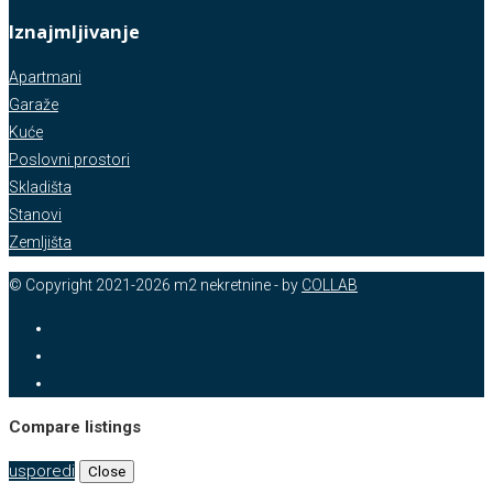
Iznajmljivanje
Apartmani
Garaže
Kuće
Poslovni prostori
Skladišta
Stanovi
Zemljišta
© Copyright 2021-2026 m2 nekretnine - by
COLLAB
Compare listings
usporedi
Close