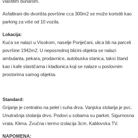
vlastitim bunarom
.
Asfaltirani dio dvorišta površine cca 300m2 se može koristiti kao
parking za više od 10 vozila.
Lokacija:
Kuća
se nalazi
u Visokom, naselje Poriječani, ulica bb
na parceli
površine 1942m2.
U neposrednoj blizini objekta se nalazi
ambulanta, pekara
, prodavnice,
autobuska stanica
, taksi štand
kao i kafe slastičarna i kladionica koji se nalaze u poslovnim
prostorima samog objekta.
Standard:
Grijanje
je centralno na pelet i suha drva
. Vanjska stolarija
je pvc
.
Unutrašnja stolarija
drvo
. Podovi u sobama
su parket
.
Sigurnosna
vrata. Klima.
Zvučna i termo izolacija 3cm.
Kablovska TV.
NAPOMENA: