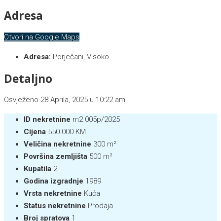
Adresa
Otvori na Google Maps
Adresa:
Porječani, Visoko
Detaljno
Osvježeno 28 Aprila, 2025 u 10:22 am
ID nekretnine
m2 005p/2025
Cijena
550.000 KM
Veličina nekretnine
300 m²
Površina zemljišta
500 m²
Kupatila
2
Godina izgradnje
1989
Vrsta nekretnine
Kuća
Status nekretnine
Prodaja
Broj spratova
1