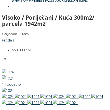
WHATSAPP
PINTEREST
FACEBOOK
X
LINKEDIN
EMAIL
Visoko / Poriječani / Kuća 300m2/
parcela 1942m2
Porječani, Visoko
Prodaja
550.000 KM
17
14 dodatno