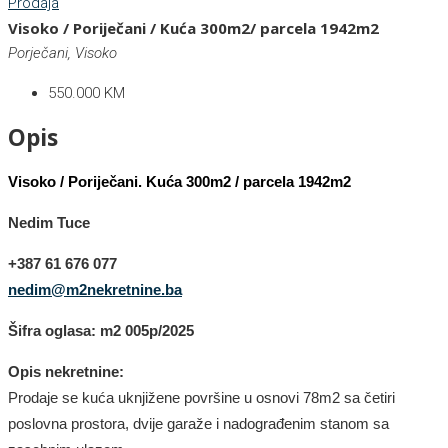
Prodaja
Visoko / Poriječani / Kuća 300m2/ parcela 1942m2
Porječani, Visoko
550.000 KM
Opis
Visoko / Poriječani. Kuća 300m2 / parcela 1942m2
Nedim Tuce
+387 61 676 077
nedim@m2nekretnine.ba
Šifra oglasa: m2
005
p/202
5
Opis nekretnine:
Prodaje se
kuća
uknjižene površine
u osnovi
78m2 sa četiri
poslovna prostora, dvije garaže i nadograđenim stanom
sa