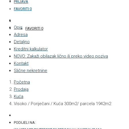
KONTAKT
PRIJAVA
FAVORITI
0
+387 33 877 876
Opis
FAVORITI
0
Adresa
Detaljno
Kreditni kalkulator
NOVO: Zakaži obilazak lično ili preko video poziva
Kontakt
Slične nekretnine
Početna
Prodaja
Kuća
Visoko / Poriječani / Kuća 300m2/ parcela 1942m2
PODIJELI NA: