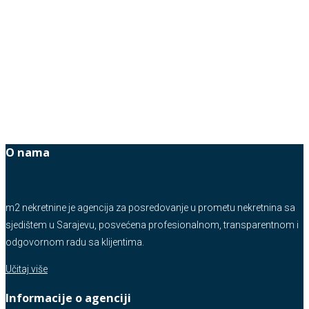
O nama
m2 nekretnine je agencija za posredovanje u prometu nekretnina sa
sjedištem u Sarajevu, posvećena profesionalnom, transparentnom i
odgovornom radu sa klijentima.
Učitaj više
Informacije o agenciji