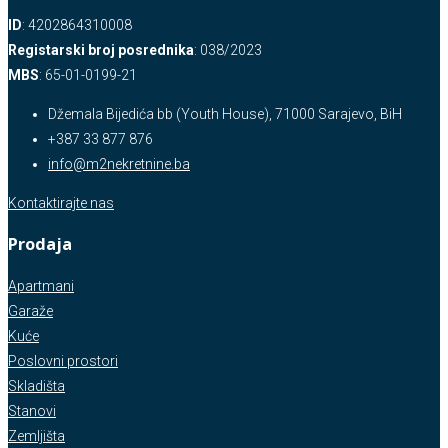
ID
: 4202864310008
Registarski broj posrednika
: 038/2023
MBS
: 65-01-0199-21
Džemala Bijedića bb (Youth House), 71000 Sarajevo, BiH
+387 33 877 876
info@m2nekretnine.ba
Kontaktirajte nas
Prodaja
Apartmani
Garaže
Kuće
Poslovni prostori
Skladišta
Stanovi
Zemljišta