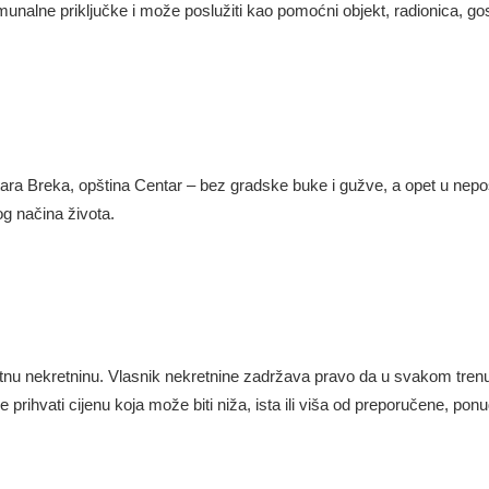
unalne priključke i može poslužiti kao pomoćni objekt, radionica, gos
ara Breka, opština Centar – bez gradske buke i gužve, a opet u neposr
nog načina života.
tnu nekretninu. Vlasnik nekretnine zadržava pravo da u svakom tren
prihvati cijenu koja može biti niža, ista ili viša od preporučene, p