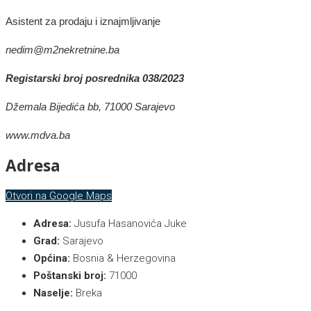
Asistent za prodaju i iznajmljivanje
nedim@m2nekretnine.ba
Registarski broj posrednika 038/2023
Džemala Bijedića bb, 71000 Sarajevo
www.mdva.ba
Adresa
Otvori na Google Maps
Adresa:
Jusufa Hasanovića Juke
Grad:
Sarajevo
Općina:
Bosnia & Herzegovina
Poštanski broj:
71000
Naselje:
Breka