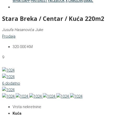
WHATSAPP
PINTEREST
FACEBOOK
X
LINKEDIN
EMAIL
Stara Breka / Centar / Kuća 220m2
Jusufa Hasanovića Juke
Prodaja
320.000 KM
9
6 dodatno
Vrsta nekretnine
Kuća