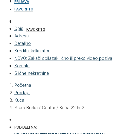
KONTAKT
PRIJAVA
FAVORITI
0
+387 33 877 876
Opis
FAVORITI
0
Adresa
Detaljno
Kreditni kalkulator
NOVO: Zakaži obilazak lično ili preko video poziva
Kontakt
Slične nekretnine
Početna
Prodaja
Kuća
Stara Breka / Centar / Kuća 220m2
PODIJELI NA: