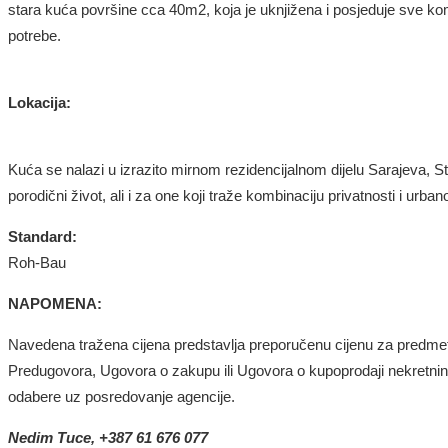
stara kuća površine cca 40m2, koja je uknjižena i posjeduje sve kom
potrebe.
Lokacija:
Kuća se nalazi u izrazito mirnom rezidencijalnom dijelu Sarajeva, St
porodični život, ali i za one koji traže kombinaciju privatnosti i urba
Standard:
Roh-Bau
NAPOMENA:
Navedena tražena cijena predstavlja preporučenu cijenu za predme
Predugovora, Ugovora o zakupu ili Ugovora o kupoprodaji nekretnine 
odabere uz posredovanje agencije.
Nedim Tuce
,
+387 61 676 077