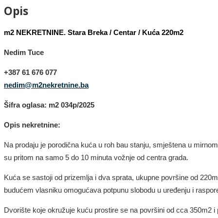
Opis
m2 NEKRETNINE. Stara Breka / Centar / Kuća 220m2
Nedim Tuce
+387 61 676 077
nedim@m2nekretnine.ba
Šifra oglasa: m2 034p/2025
Opis nekretnine:
Na prodaju je porodična kuća u roh bau stanju, smještena u mirnom di
su pritom na samo 5 do 10 minuta vožnje od centra grada.
Kuća se sastoji od prizemlja i dva sprata, ukupne površine od 220m
budućem vlasniku omogućava potpunu slobodu u uređenju i raspore
Dvorište koje okružuje kuću prostire se na površini od cca 350m2 i pr