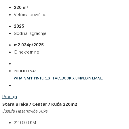
220 m²
Veličina površine
2025
Godina izgradnje
m2 034p/2025
ID nekretnine
PODIJELI NA:
WHATSAPP
PINTEREST
FACEBOOK
X
LINKEDIN
EMAIL
Prodaja
Stara Breka / Centar / Kuća 220m2
Jusufa Hasanovića Juke
320.000 KM