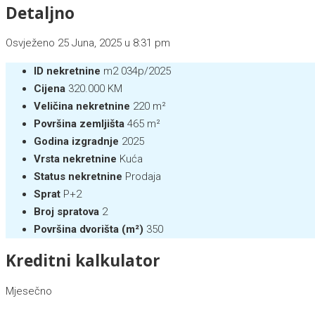
Detaljno
Osvježeno 25 Juna, 2025 u 8:31 pm
ID nekretnine
m2 034p/2025
Cijena
320.000 KM
Veličina nekretnine
220 m²
Površina zemljišta
465 m²
Godina izgradnje
2025
Vrsta nekretnine
Kuća
Status nekretnine
Prodaja
Sprat
P+2
Broj spratova
2
Površina dvorišta (m²)
350
Kreditni kalkulator
Mjesečno