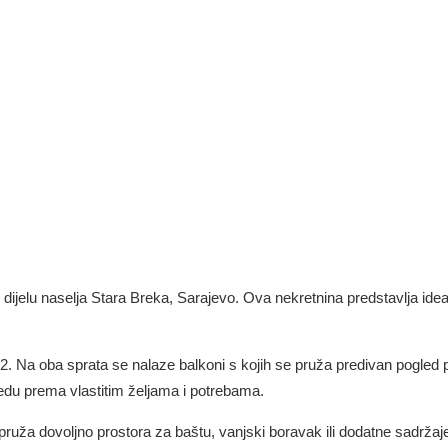
jelu naselja Stara Breka, Sarajevo. Ova nekretnina predstavlja idealnu
2. Na oba sprata se nalaze balkoni s kojih se pruža predivan pogled 
du prema vlastitim željama i potrebama.
uža dovoljno prostora za baštu, vanjski boravak ili dodatne sadržaje. 