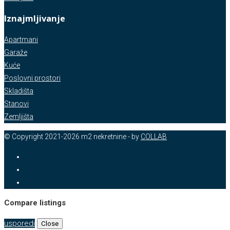
Iznajmljivanje
Apartmani
Garaže
Kuće
Poslovni prostori
Skladišta
Stanovi
Zemljišta
© Copyright 2021-2026 m2 nekretnine - by
COLLAB
Compare listings
usporedi
Close