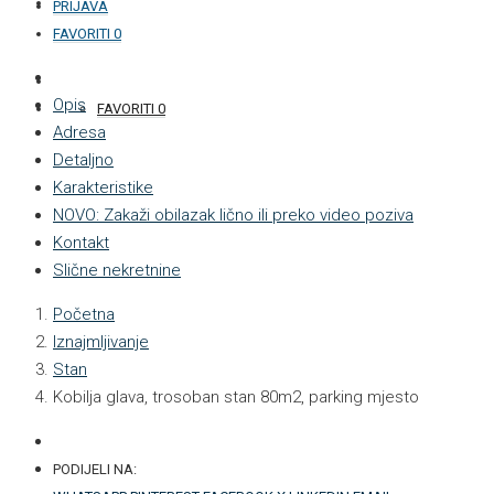
KONTAKT
PRIJAVA
FAVORITI
0
+387 33 877 876
Opis
FAVORITI
0
Adresa
Detaljno
Karakteristike
NOVO: Zakaži obilazak lično ili preko video poziva
Kontakt
Slične nekretnine
Početna
Iznajmljivanje
Stan
Kobilja glava, trosoban stan 80m2, parking mjesto
PODIJELI NA: