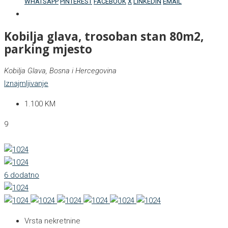
WHATSAPP
PINTEREST
FACEBOOK
X
LINKEDIN
EMAIL
Kobilja glava, trosoban stan 80m2,
parking mjesto
Kobilja Glava, Bosna i Hercegovina
Iznajmljivanje
1.100 KM
9
6 dodatno
Vrsta nekretnine