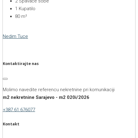
2
Spavaće sobe
1
Kupatilo
80
m²
Nedim Tuce
Kontaktirajte nas
Molimo navedite referencu nekretnine pri komunikaciji
m2 nekretnine Sarajevo - m2 020i/2026
+387 61 676077
Kontakt