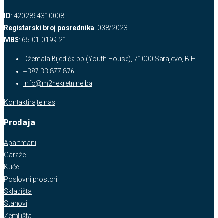
ID
: 4202864310008
Registarski broj posrednika
: 038/2023
MBS
: 65-01-0199-21
Džemala Bijedića bb (Youth House), 71000 Sarajevo, BiH
+387 33 877 876
info@m2nekretnine.ba
Kontaktirajte nas
Prodaja
Apartmani
Garaže
Kuće
Poslovni prostori
Skladišta
Stanovi
Zemljišta