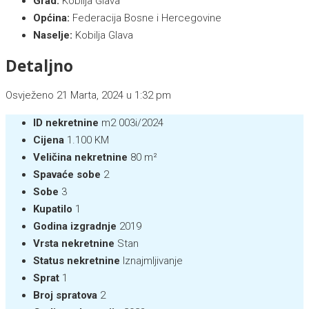
Grad:
Kobilja Glava
Općina:
Federacija Bosne i Hercegovine
Naselje:
Kobilja Glava
Detaljno
Osvježeno 21 Marta, 2024 u 1:32 pm
ID nekretnine
m2 003i/2024
Cijena
1.100 KM
Veličina nekretnine
80 m²
Spavaće sobe
2
Sobe
3
Kupatilo
1
Godina izgradnje
2019
Vrsta nekretnine
Stan
Status nekretnine
Iznajmljivanje
Sprat
1
Broj spratova
2