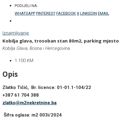
PODIJELI NA:
WHATSAPP
PINTEREST
FACEBOOK
X
LINKEDIN
EMAIL
Iznajmljivanje
Kobilja glava, trosoban stan 80m2, parking mjesto
Kobilja Glava, Bosna i Hercegovina
1.100 KM
Opis
Zlatko Tičić, Br. licence: 01-01.1-104/22
+387 61 704 388
zlatko@m2nekretnine.ba
Šifra oglasa: m2 003i/2024