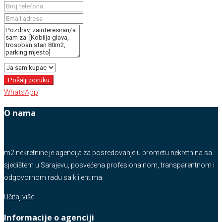
Pošalji poruku
WhatsApp
O nama
m2 nekretnine je agencija za posredovanje u prometu nekretnina sa
sjedištem u Sarajevu, posvećena profesionalnom, transparentnom i
odgovornom radu sa klijentima.
Učitaj više
Informacije o agenciji