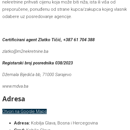
nekretnine prihvati cijenu koja može biti niža, ista ili viša od
preporučene, ponuđenu od strane kupca/zakupca kojeg vlasnik
odabere uz posredovanje agencije.
Certificirani agent
Zlatko Tičić, +387 61 704 388
zlatko@m2nekretnine.ba
Registarski broj posrednika 038/2023
Džemala Bijedića bb, 71000 Sarajevo
www.mdva.ba
Adresa
Otvori na Google Maps
Adresa:
Kobilja Glava, Bosna i Hercegovina