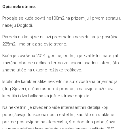
Opis nekretnine:
Prodaje se kuća površine100m2 na prizemlju i prvom spratu u
naselju Doglodi.
Parcela na kojoj se nalazi predmetna nekretnina je površine
225m2 i ima prilaz sa dvije strane.
Kuća je završena 2014. godine, odlikuju je kvalitetni materijali
završne obrade i odličan termoizolacioni fasadni sistem, što
znatno utiče na ukupne režijske troškove.
Istaknute karakteristike nekretnine su: dvostrana orijentacija
(Jug-Sjever), dličan raspored prostorija na dvije etaže, dva
kupatila i dva balkona sa južne strane objekta.
Na nekretnini je izvedeno više interesantnih detalja koji
poboljšavaju funkcionalnost i estetiku, kao što su staklene
prizme postavljene na stepeništu, što dodatno poboljšava
ukupan ambijent kroz prirodnu osvjetljenost, kvalitetni PVC