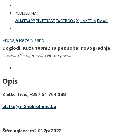
PODIJELI NA:
WHATSAPP
PINTEREST
FACEBOOK
X
LINKEDIN
EMAIL
Prodaja
Rezervisano
Doglodi, Kuća 100m2 sa pet soba, novogradnja
Gorana Čišića, Bosna i Hercegovina
Opis
Zlatko Tičić, +387 61 704 388
zlatko@m2nekretnine.ba
Šifra oglasa: m2 012p/2022