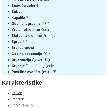
Spavaće sobe
4
Sobe
5
Kupatila
2
Godina izgradnje
2014
Vrsta nekretnine
Kuća
Status nekretnine
Prodaja
Sprat
P+1
Broj spratova
1
Godina adaptacije
2014
Orijentacija
Sjever, Jug
Grijanje
Električno grijanje
Površina dvorišta (m²)
125
Karakteristike
Balkon
Interfon
Kablovska TV