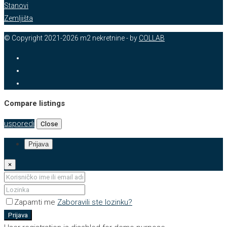
Stanovi
Zemljišta
© Copyright 2021-2026 m2 nekretnine - by
COLLAB
Compare listings
usporedi
Close
Prijava
×
Zapamti me
Zaboravili ste lozinku?
Prijava