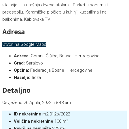
stolarija. Unutrašnja drvena stolarija. Parket u sobama i
predsoblju. Keramičke pločice u kuhinji, kupatilima i na
balkonima. Kablovska TV.
Adresa
Otvori na Google Maps
Adresa:
Gorana Čišića, Bosna i Hercegovina
Grad:
Sarajevo
Općina:
Federacija Bosne i Hercegovine
Naselje:
Ilidža
Detaljno
Osvježeno 26 Aprila, 2022 u 8:48 am
ID nekretnine
m2 012p/2022
Veličina nekretnine
100 m²
Površina zemljišta
225 m²