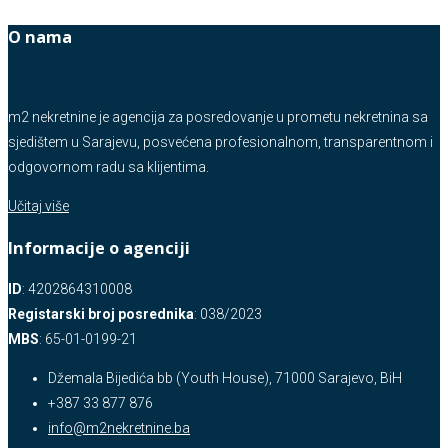
O nama
m2 nekretnine je agencija za posredovanje u prometu nekretnina sa
sjedištem u Sarajevu, posvećena profesionalnom, transparentnom i
odgovornom radu sa klijentima.
Učitaj više
Informacije o agenciji
ID
: 4202864310008
Registarski broj posrednika
: 038/2023
MBS
: 65-01-0199-21
Džemala Bijedića bb (Youth House), 71000 Sarajevo, BiH
+387 33 877 876
info@m2nekretnine.ba