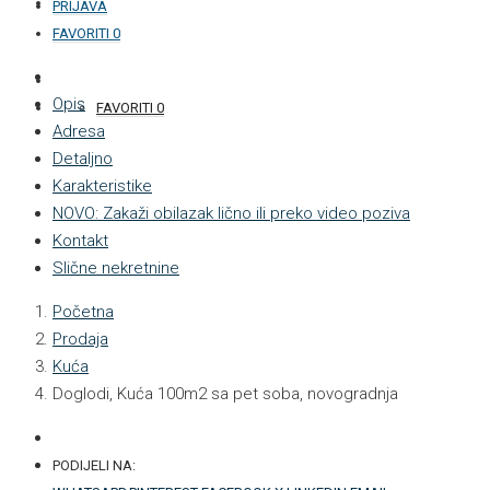
KONTAKT
PRIJAVA
FAVORITI
0
+387 33 877 876
Opis
FAVORITI
0
Adresa
Detaljno
Karakteristike
NOVO: Zakaži obilazak lično ili preko video poziva
Kontakt
Slične nekretnine
Početna
Prodaja
Kuća
Doglodi, Kuća 100m2 sa pet soba, novogradnja
PODIJELI NA: