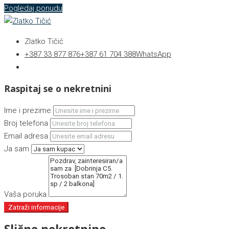
Pogledaj ponudu
Zlatko Tičić
+387 33 877 876
+387 61 704 388
WhatsApp
Raspitaj se o nekretnini
Ime i prezime
Broj telefona
Email adresa
Ja sam
Vaša poruka
Zatraži informacije