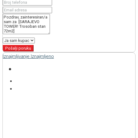
Pošalji poruku
Iznajmljivanje
Iznajmljeno