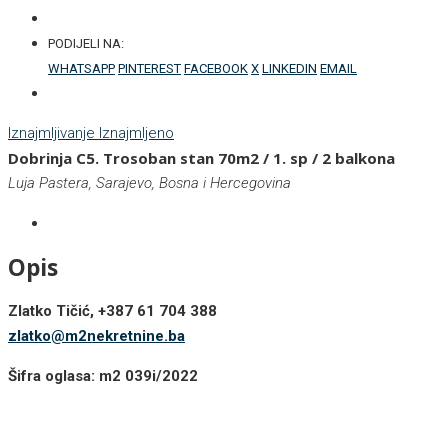
PODIJELI NA:
WHATSAPP
PINTEREST
FACEBOOK
X
LINKEDIN
EMAIL
Iznajmljivanje
Iznajmljeno
Dobrinja C5. Trosoban stan 70m2 / 1. sp / 2 balkona
Luja Pastera, Sarajevo, Bosna i Hercegovina
Opis
Zlatko Tičić, +387 61 704 388
zlatko@m2nekretnine.ba
Šifra oglasa: m2 039i/2022