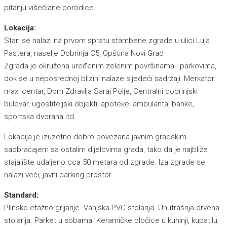
pitanju višečlane porodice.
Lokacija:
Stan se nalazi na prvom spratu stambene zgrade u ulici Luja
Pastera, naselje Dobrinja C5, Opština Novi Grad
Zgrada je okružena uređenim zelenim površinama i parkovima,
dok se u neposrednoj blizini nalaze sljedeći sadržaji: Merkator
maxi centar, Dom Zdravlja Saraj Polje, Centralni dobrinjski
bulevar, ugostiteljski objekti, apoteke, ambulanta, banke,
sportska dvorana itd.
Lokacija je izuzetno dobro povezana javnim gradskim
saobraćajem sa ostalim dijelovima grada, tako da je najbliže
stajalište udaljeno cca 50 metara od zgrade. Iza zgrade se
nalazi veći, javni parking prostor.
Standard:
Plinsko etažno grijanje. Vanjska PVC stolarija. Unutrašnja drvena
stolarija. Parket u sobama. Keramičke pločice u kuhinji, kupatilu,