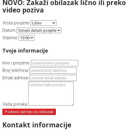
NOVO: Zakaži obilazak lično ili preko
video poziva
Vrsta posjete
Datum
Vrijeme
Tvoje informacije
Ime i prezime
Broj telefona
Email adresa
Vaša poruka
Podnesi zahtjev za obilazak
Kontakt informacije