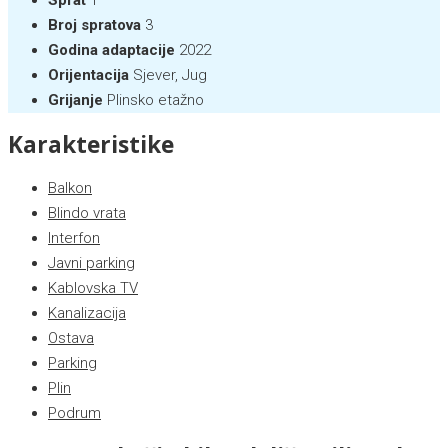
Sprat
1
Broj spratova
3
Godina adaptacije
2022
Orijentacija
Sjever, Jug
Grijanje
Plinsko etažno
Karakteristike
Balkon
Blindo vrata
Interfon
Javni parking
Kablovska TV
Kanalizacija
Ostava
Parking
Plin
Podrum