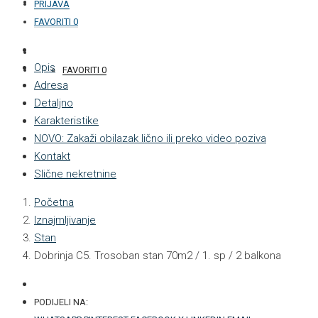
KONTAKT
PRIJAVA
FAVORITI
0
+387 33 877 876
Opis
FAVORITI
0
Adresa
Detaljno
Karakteristike
NOVO: Zakaži obilazak lično ili preko video poziva
Kontakt
Slične nekretnine
Početna
Iznajmljivanje
Stan
Dobrinja C5. Trosoban stan 70m2 / 1. sp / 2 balkona
PODIJELI NA: