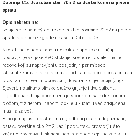
Dobrinja C5. Dvosoban stan 70m2 sa dva balkona na prvom
spratu
Opis nekretnine:
Izdaje se nenamješten trosoban stan površine 70m2 na prvom
spratu stambene zgrade u naselju Dobrinja C5.
Nkeretnina je adaptirana u nekoliko etapa koje uključuju
postavljanje vanjske PVC stolarije, krečenje i ostale finalne
radove koji su napravljeni u posljednjih par mjeseci.
Istaknute karakteristike stana su: odličan raspored prostorija sa
prostranim dnevnim boravkom, dovstrana orijentacija (Jug-
Sjever), instalirano plinsko etažno grijanje i dva balkona.
Ugradbena kuhinja opremljena je šporetom sa indukcionom
pločom, frižiderom i napom, dok je u kupatilu već priključena
mašina za veš.
Bitno je naglasiti da stan ima ugradbeni plakar u degažmanu,
ostavu površine oko 2m2, kao i podrumsku prostoriju, što
znčajno povećava funkcionalnost stambene cjeline kad su u