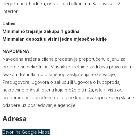
degažmanu, hodniku, ostavi i na balkonima. Kablovska TV.
Interfon.
Uslovi:
Minimalno trajanje zakupa 1 godina
Minimalan depozit u visini jedne mjesečne kirije
NAPOMENA:
Navedena tražena cijena predstavlja preporučenu cijenu za
predmetnu nekretninu. Vlasnik nekretnine zadržava pravo da u
svakom trenutku do pismenog zaključenja Rezervacije,
Predugovora, Ugovora o zakupu ili Ugovora o kupoprodaji
nekretnine prihvati cijenu koja može biti niža, ista ili viša od
preporučene, ponuđenu od strane kupca/zakupca kojeg vlasnik
odabere uz posredovanje agencije.
Adresa
Otvori na Google Maps