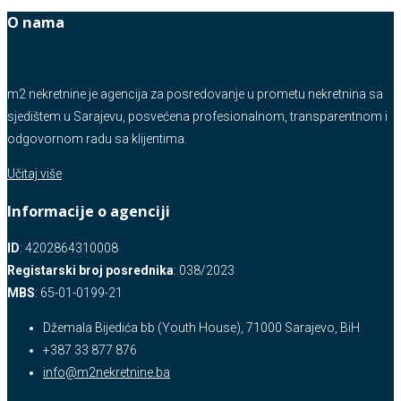
O nama
m2 nekretnine je agencija za posredovanje u prometu nekretnina sa
sjedištem u Sarajevu, posvećena profesionalnom, transparentnom i
odgovornom radu sa klijentima.
Učitaj više
Informacije o agenciji
ID
: 4202864310008
Registarski broj posrednika
: 038/2023
MBS
: 65-01-0199-21
Džemala Bijedića bb (Youth House), 71000 Sarajevo, BiH
+387 33 877 876
info@m2nekretnine.ba