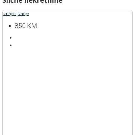
Slične nekretnine
Iznajmljivanje
850 KM