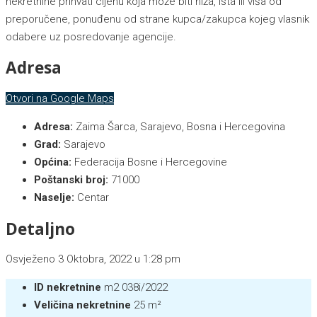
nekretnine prihvati cijenu koja može biti niža, ista ili viša od
preporučene, ponuđenu od strane kupca/zakupca kojeg vlasnik
odabere uz posredovanje agencije.
Adresa
Otvori na Google Maps
Adresa:
Zaima Šarca, Sarajevo, Bosna i Hercegovina
Grad:
Sarajevo
Općina:
Federacija Bosne i Hercegovine
Poštanski broj:
71000
Naselje:
Centar
Detaljno
Osvježeno 3 Oktobra, 2022 u 1:28 pm
ID nekretnine
m2 038i/2022
Veličina nekretnine
25 m²