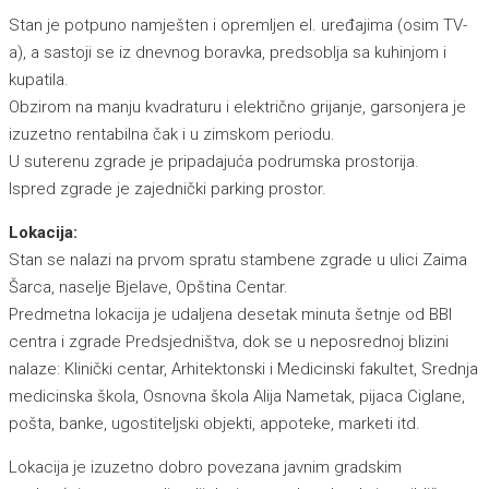
Stan je potpuno namješten i opremljen el. uređajima (osim TV-
a), a sastoji se iz dnevnog boravka, predsoblja sa kuhinjom i
kupatila.
Obzirom na manju kvadraturu i električno grijanje, garsonjera je
izuzetno rentabilna čak i u zimskom periodu.
U suterenu zgrade je pripadajuća podrumska prostorija.
Ispred zgrade je zajednički parking prostor.
Lokacija:
Stan se nalazi na prvom spratu stambene zgrade u ulici Zaima
Šarca, naselje Bjelave, Opština Centar.
Predmetna lokacija je udaljena desetak minuta šetnje od BBI
centra i zgrade Predsjedništva, dok se u neposrednoj blizini
nalaze: Klinički centar, Arhitektonski i Medicinski fakultet, Srednja
medicinska škola, Osnovna škola Alija Nametak, pijaca Ciglane,
pošta, banke, ugostiteljski objekti, appoteke, marketi itd.
Lokacija je izuzetno dobro povezana javnim gradskim