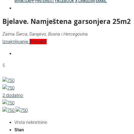
WHATSAPP
PINTEREST
FACEBOOK
X
LINKEDIN
EMAIL
Bjelave. Namještena garsonjera 25m2
Zaima Šarca, Sarajevo, Bosna i Hercegovina
Iznajmljivanje
Prodano
5
2 dodatno
Vrsta nekretnine
Stan