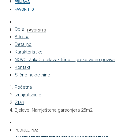
KONTAKT
PRIJAVA
FAVORITI
0
+387 33 877 876
Opis
FAVORITI
0
Adresa
Detaljno
Karakteristike
NOVO: Zakaži obilazak lično ili preko video poziva
Kontakt
Slične nekretnine
Početna
Iznajmljivanje
Stan
Bjelave. Namještena garsonjera 25m2
PODIJELI NA: