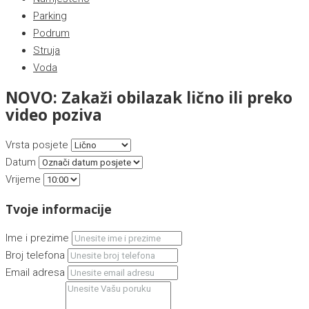
Parking
Podrum
Struja
Voda
NOVO: Zakaži obilazak lično ili preko
video poziva
Vrsta posjete
Datum
Vrijeme
Tvoje informacije
Ime i prezime
Broj telefona
Email adresa