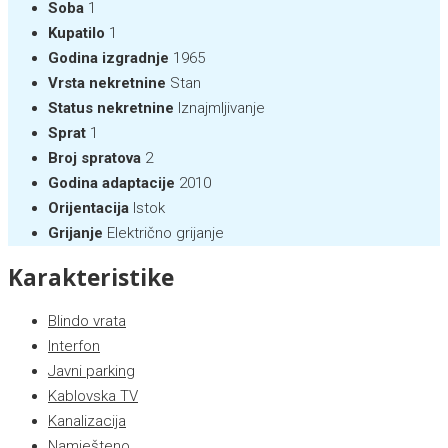
Soba
1
Kupatilo
1
Godina izgradnje
1965
Vrsta nekretnine
Stan
Status nekretnine
Iznajmljivanje
Sprat
1
Broj spratova
2
Godina adaptacije
2010
Orijentacija
Istok
Grijanje
Električno grijanje
Karakteristike
Blindo vrata
Interfon
Javni parking
Kablovska TV
Kanalizacija
Namješteno