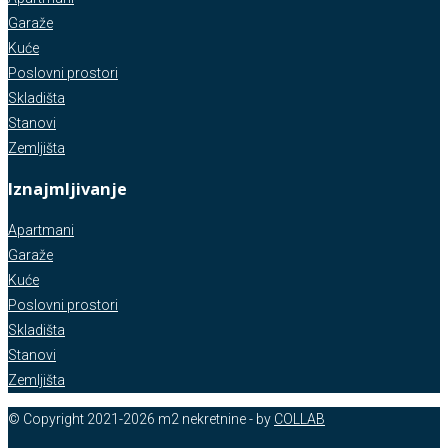
Garaže
Kuće
Poslovni prostori
Skladišta
Stanovi
Zemljišta
Iznajmljivanje
Apartmani
Garaže
Kuće
Poslovni prostori
Skladišta
Stanovi
Zemljišta
© Copyright 2021-2026 m2 nekretnine - by
COLLAB