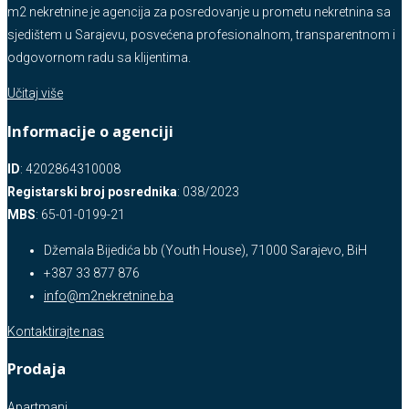
m2 nekretnine je agencija za posredovanje u prometu nekretnina sa
sjedištem u Sarajevu, posvećena profesionalnom, transparentnom i
odgovornom radu sa klijentima.
Učitaj više
Informacije o agenciji
ID
: 4202864310008
Registarski broj posrednika
: 038/2023
MBS
: 65-01-0199-21
Džemala Bijedića bb (Youth House), 71000 Sarajevo, BiH
+387 33 877 876
info@m2nekretnine.ba
Kontaktirajte nas
Prodaja
Apartmani