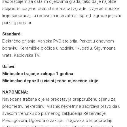
saobraćajem sa ostalim dijelovima grada, tako da je najbliže
stajalište udaljeno cca 50 metara od zgrade. Dvije autobuske
linije saobraćaju u redovnim intervalima. Ispred zgrade je javni
parking prostor.
Standard:
Električno grijanje. Vanjska PVC stolarija. Parket u dnevnom
boravku. Keramičke pločice u hodniku i kupatilu. Sigurnosna
vrata. Kablovska TV.
Uslovi:
Minimalno trajanje zakupa 1 godina
Minimalan depozit u visini jedne mjesečne kirije
NAPOMENA:
Navedena tražena cijena predstavlja preporučenu cijenu za
predmetnu nekretninu. Vlasnik nekretnine zadržava pravo da u
svakom trenutku do pismenog zaključenja Rezervacije,
Predugovora, Ugovora o zakupu ili Ugovora o kupoprodaji