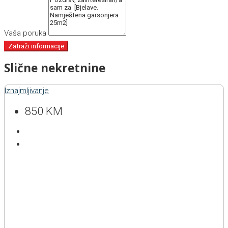
Vaša poruka
Zatraži informacije
Slične nekretnine
Iznajmljivanje
850 KM