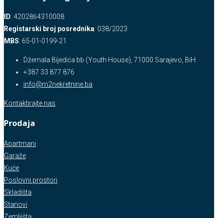
ID
: 4202864310008
Registarski broj posrednika
: 038/2023
MBS
: 65-01-0199-21
Džemala Bijedića bb (Youth House), 71000 Sarajevo, BiH
+387 33 877 876
info@m2nekretnine.ba
Kontaktirajte nas
Prodaja
Apartmani
Garaže
Kuće
Poslovni prostori
Skladišta
Stanovi
Zemljišta