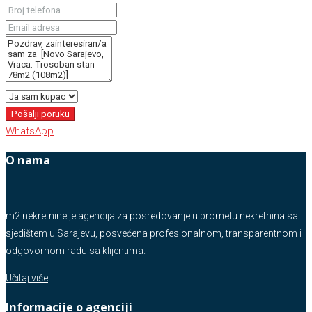
Pošalji poruku
WhatsApp
O nama
m2 nekretnine je agencija za posredovanje u prometu nekretnina sa
sjedištem u Sarajevu, posvećena profesionalnom, transparentnom i
odgovornom radu sa klijentima.
Učitaj više
Informacije o agenciji