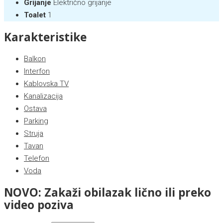
Grijanje
Električno grijanje
Toalet
1
Karakteristike
Balkon
Interfon
Kablovska TV
Kanalizacija
Ostava
Parking
Struja
Tavan
Telefon
Voda
NOVO: Zakaži obilazak lično ili preko
video poziva