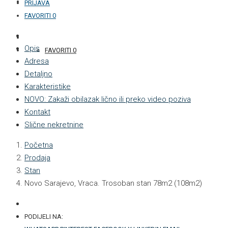
KONTAKT
PRIJAVA
FAVORITI
0
+387 33 877 876
Opis
FAVORITI
0
Adresa
Detaljno
Karakteristike
NOVO: Zakaži obilazak lično ili preko video poziva
Kontakt
Slične nekretnine
Početna
Prodaja
Stan
Novo Sarajevo, Vraca. Trosoban stan 78m2 (108m2)
PODIJELI NA: