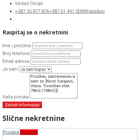
Vedad Strujić
+387 33 877 876
+387 61 441 009
WhatsApp
Raspitaj se o nekretnini
Ime i prezime
Broj telefona
Email adresa
Ja sam
Vaša poruka
Zatraži informacije
Slične nekretnine
Prodaja
Prodano