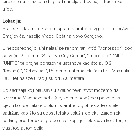
direktno sa tranzita a drugi od naselja Grbavica, iz Radničke
ulice.
Lokacija:
Stan se nalazi na četvrtom spratu stambene zgrade u ulici Avde
Smajlovića, naselje Vraca, Opština Novo Sarajevo.
U neposrednoj blizini nalazi se renomirani vrtić “Montessori” dok
se veći tržni centri “Sarajevo City Centar”, “Importane”, “Alta”,
“UNITIC” te brojne obrazovne ustanove kao što su O.Š.
“Kovačići”, “Grbavica I”, Prirodno-matematički fakultet i Mašinski
Fakultet nalaze u radijusu od 500 metara..
Od sadržaja koji olakšavaju svakodnevni život možemo da
izdvojimo Vilsonovo šetalište, zelene površine i parkove za
djecu koji se nalaze u blizini stambenog objekta te ostale
sadržaje kao što su ugostiteljsko-uslužni objekti. Zajednički
parking prostor oko zgrade u velikoj mjeri olakšava korištenje
vlastitog automobila.