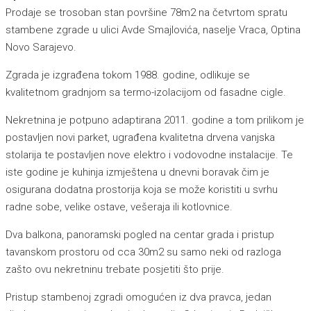
Prodaje se trosoban stan površine 78m2 na četvrtom spratu
stambene zgrade u ulici Avde Smajlovića, naselje Vraca, Optina
Novo Sarajevo.
Zgrada je izgrađena tokom 1988. godine, odlikuje se
kvalitetnom gradnjom sa termo-izolacijom od fasadne cigle.
Nekretnina je potpuno adaptirana 2011. godine a tom prilikom je
postavljen novi parket, ugrađena kvalitetna drvena vanjska
stolarija te postavljen nove elektro i vodovodne instalacije. Te
iste godine je kuhinja izmještena u dnevni boravak čim je
osigurana dodatna prostorija koja se može koristiti u svrhu
radne sobe, velike ostave, vešeraja ili kotlovnice.
Dva balkona, panoramski pogled na centar grada i pristup
tavanskom prostoru od cca 30m2 su samo neki od razloga
zašto ovu nekretninu trebate posjetiti što prije.
Pristup stambenoj zgradi omogućen iz dva pravca, jedan