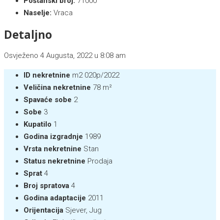
Poštanski broj:
71000
Naselje:
Vraca
Detaljno
Osvježeno 4 Augusta, 2022 u 8:08 am
ID nekretnine
m2 020p/2022
Veličina nekretnine
78 m²
Spavaće sobe
2
Sobe
3
Kupatilo
1
Godina izgradnje
1989
Vrsta nekretnine
Stan
Status nekretnine
Prodaja
Sprat
4
Broj spratova
4
Godina adaptacije
2011
Orijentacija
Sjever, Jug