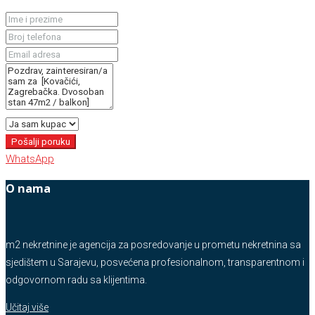
Pošalji poruku
WhatsApp
O nama
m2 nekretnine je agencija za posredovanje u prometu nekretnina sa
sjedištem u Sarajevu, posvećena profesionalnom, transparentnom i
odgovornom radu sa klijentima.
Učitaj više