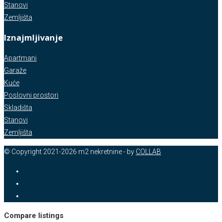
Stanovi
Zemljišta
Iznajmljivanje
Apartmani
Garaže
Kuće
Poslovni prostori
Skladišta
Stanovi
Zemljišta
© Copyright 2021-2026 m2 nekretnine - by
COLLAB
Compare listings