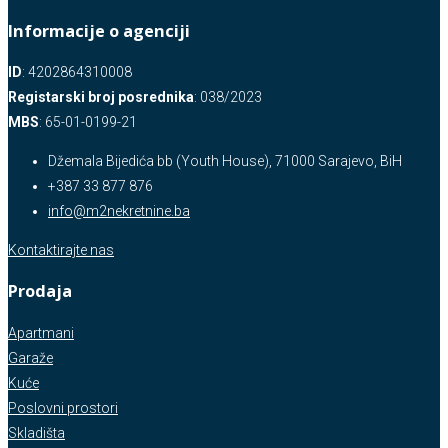
Informacije o agenciji
ID
: 4202864310008
Registarski broj posrednika
: 038/2023
MBS
: 65-01-0199-21
Džemala Bijedića bb (Youth House), 71000 Sarajevo, BiH
+387 33 877 876
info@m2nekretnine.ba
Kontaktirajte nas
Prodaja
Apartmani
Garaže
Kuće
Poslovni prostori
Skladišta