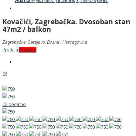
WHATSAPP
PINTEREST
FACEBOOK
X
LINKEDIN
EMAIL
Kovačići, Zagrebačka. Dvosoban stan
47m2 / balkon
Zagrebačka, Sarajevo, Bosna i Hercegovina
Prodaja
Prodano
26
23 dodatno