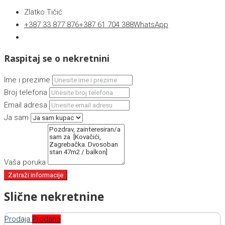
Zlatko Tičić
+387 33 877 876
+387 61 704 388
WhatsApp
Raspitaj se o nekretnini
Ime i prezime
Broj telefona
Email adresa
Ja sam
Vaša poruka
Zatraži informacije
Slične nekretnine
Prodaja
Prodano