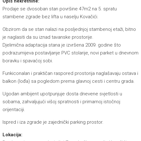
Opis nekretnine:
Prodaje se dvosoban stan površine 47m2 na 5. spratu
stambene zgrade bez lifta u naselju Kovačići.
Obzirom da se stan nalazi na posljednjoj stambenoj etaži, bitno
je naglasiti da su iznad tavanske prostorije.
Djelimična adaptacija stana je izvršena 2009. godine što
podrazumijeva postavljanje PVC stolarije, novi parket u dnevnom
boravku i spavaćoj sobi.
Funkiconalan i praktičan raspored prostorija naglašavaju ostava i
balkon (lođa) sa pogledom prema glavnoj cesti i centru grada.
Ugodan ambijent upotpunjuje dosta dnevene svjetlosti u
sobama, zahvaljujući višoj spratnosti i primarnoj istočnoj
orijentaciji.
Ispred i iza zgrade je zajednički parking prostor.
Lokacija: