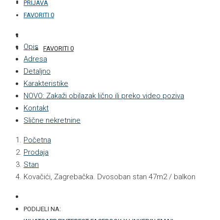
KONTAKT
PRIJAVA
FAVORITI
0
+387 33 877 876
Opis
FAVORITI
0
Adresa
Detaljno
Karakteristike
NOVO: Zakaži obilazak lično ili preko video poziva
Kontakt
Slične nekretnine
Početna
Prodaja
Stan
Kovačići, Zagrebačka. Dvosoban stan 47m2 / balkon
PODIJELI NA: