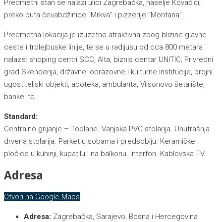
Predmetni stan se nalazi ulici Zagrebačka, naselje Kovačići,
preko puta ćevabdžinice “Mrkva” i pizzerije “Montana”.
Predmetna lokacija je izuzetno atraktivna zbog blizine glavne
ceste i trolejbuske linije, te se u radijusu od cca 800 metara
nalaze: shoping centri SCC, Alta, biznis centar UNITIC, Privredni
grad Skenderija, državne, obrazovne i kulturne institucije, brojni
ugostiteljski objekti, apoteka, ambulanta, Vilsonovo šetalište,
banke itd.
Standard:
Centralno grijanje – Toplane. Vanjska PVC stolarija. Unutrašnja
drvena stolarija. Parket u sobama i predsoblju. Keramičke
pločice u kuhinji, kupatilu i na balkonu. Interfon. Kablovska TV.
Adresa
Otvori na Google Maps
Adresa:
Zagrebačka, Sarajevo, Bosna i Hercegovina