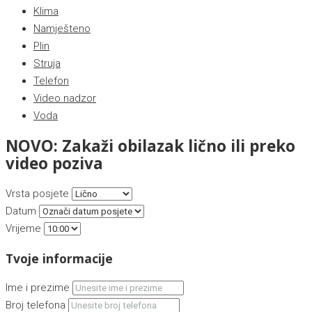
Klima
Namješteno
Plin
Struja
Telefon
Video nadzor
Voda
NOVO: Zakaži obilazak lično ili preko
video poziva
Vrsta posjete
Datum
Vrijeme
Tvoje informacije
Ime i prezime
Broj telefona