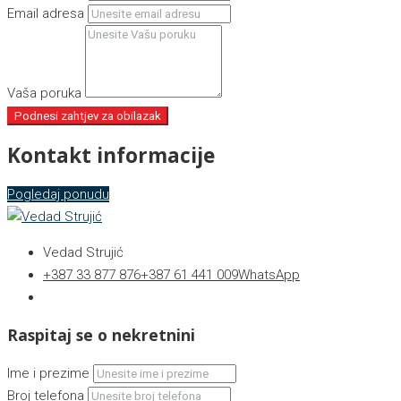
Email adresa
Vaša poruka
Podnesi zahtjev za obilazak
Kontakt informacije
Pogledaj ponudu
Vedad Strujić
+387 33 877 876
+387 61 441 009
WhatsApp
Raspitaj se o nekretnini
Ime i prezime
Broj telefona