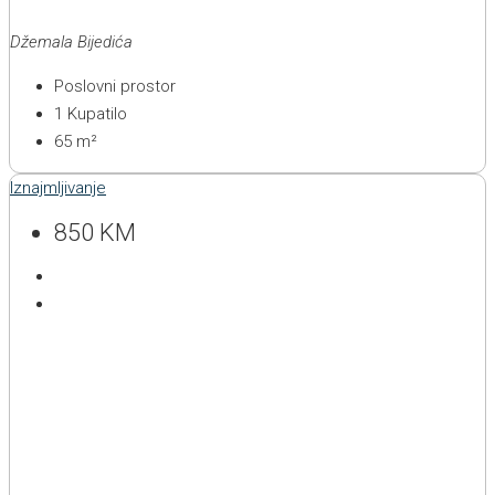
Džemala Bijedića
Poslovni prostor
1
Kupatilo
65
m²
Iznajmljivanje
850 KM