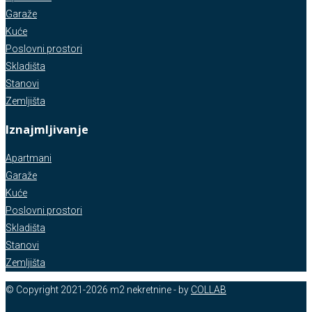
Garaže
Kuće
Poslovni prostori
Skladišta
Stanovi
Zemljišta
Iznajmljivanje
Apartmani
Garaže
Kuće
Poslovni prostori
Skladišta
Stanovi
Zemljišta
© Copyright 2021-2026 m2 nekretnine - by
COLLAB