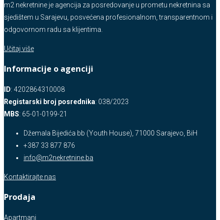
m2 nekretnine je agencija za posredovanje u prometu nekretnina sa
sjedištem u Sarajevu, posvećena profesionalnom, transparentnom i
odgovornom radu sa klijentima.
Učitaj više
Informacije o agenciji
ID
: 4202864310008
Registarski broj posrednika
: 038/2023
MBS
: 65-01-0199-21
Džemala Bijedića bb (Youth House), 71000 Sarajevo, BiH
+387 33 877 876
info@m2nekretnine.ba
Kontaktirajte nas
Prodaja
Apartmani