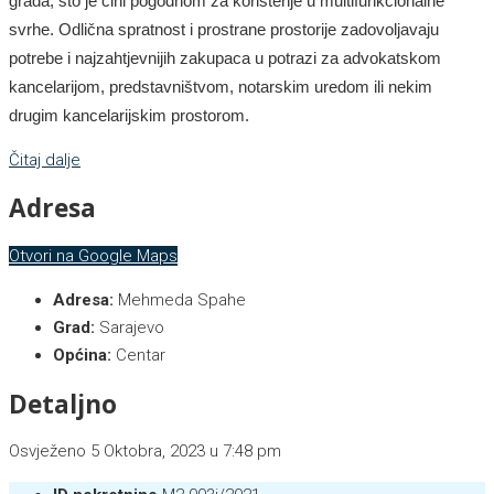
grada, što je čini pogodnom za korištenje u multifunkcionalne
svrhe. Odlična spratnost i prostrane prostorije zadovoljavaju
potrebe i najzahtjevnijih zakupaca u potrazi za advokatskom
kancelarijom, predstavništvom, notarskim uredom ili nekim
drugim kancelarijskim prostorom.
Čitaj dalje
Adresa
Otvori na Google Maps
Adresa:
Mehmeda Spahe
Grad:
Sarajevo
Općina:
Centar
Detaljno
Osvježeno 5 Oktobra, 2023 u 7:48 pm