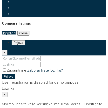
Compare listings
usporedi
Close
Prijava
×
Zapamti me
Zaboravili ste lozinku?
Prijava
User registration is disabled for demo purpose.
Lozinka
×
Molimo unesite vaše korisničko ime ili mail adresu. Dobiti ćete