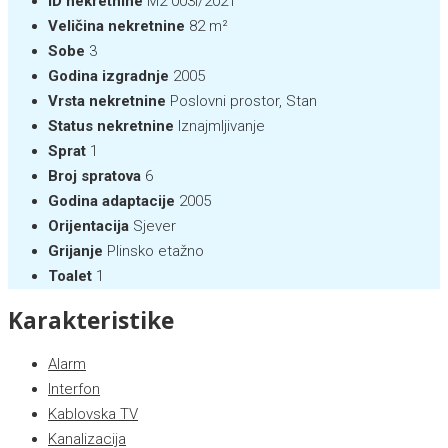
ID nekretnine
M2 003i/2021
Veličina nekretnine
82 m²
Sobe
3
Godina izgradnje
2005
Vrsta nekretnine
Poslovni prostor, Stan
Status nekretnine
Iznajmljivanje
Sprat
1
Broj spratova
6
Godina adaptacije
2005
Orijentacija
Sjever
Grijanje
Plinsko etažno
Toalet
1
Karakteristike
Alarm
Interfon
Kablovska TV
Kanalizacija