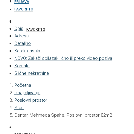
KONTAKT
PRIJAVA
FAVORITI
0
+387 33 877 876
Opis
FAVORITI
0
Adresa
Detaljno
Karakteristike
NOVO: Zakaži obilazak lično ili preko video poziva
Kontakt
Slične nekretnine
Početna
Iznajmljivanje
Poslovni prostor
Stan
Centar, Mehmeda Spahe. Poslovni prostor 82m2