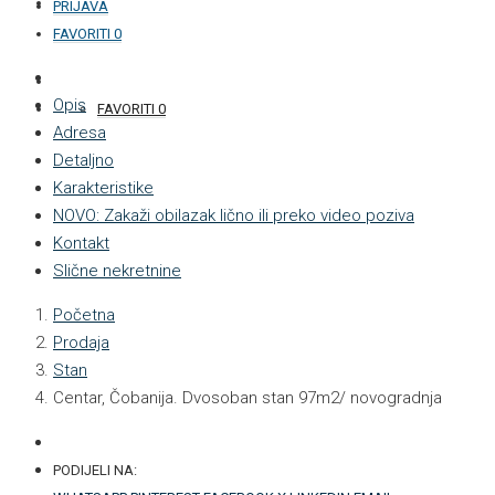
KONTAKT
PRIJAVA
FAVORITI
0
+387 33 877 876
Opis
FAVORITI
0
Adresa
Detaljno
Karakteristike
NOVO: Zakaži obilazak lično ili preko video poziva
Kontakt
Slične nekretnine
Početna
Prodaja
Stan
Centar, Čobanija. Dvosoban stan 97m2/ novogradnja
PODIJELI NA: