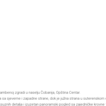
mbenoj zgradi u naselju Čobanija, Opština Centar.
a sa sjeverne i zapadne strane, dok je južna strana u suterenskom d
uksuznih detalja i izuzetan panoramski pogled sa zajedničke krovn