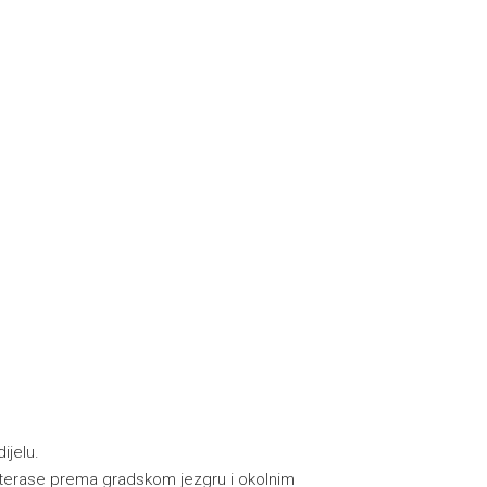
ijelu.
e terase prema gradskom jezgru i okolnim