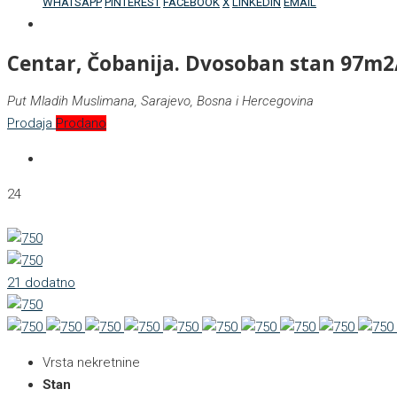
WHATSAPP
PINTEREST
FACEBOOK
X
LINKEDIN
EMAIL
Centar, Čobanija. Dvosoban stan 97m2
Put Mladih Muslimana, Sarajevo, Bosna i Hercegovina
Prodaja
Prodano
24
21 dodatno
Vrsta nekretnine
Stan