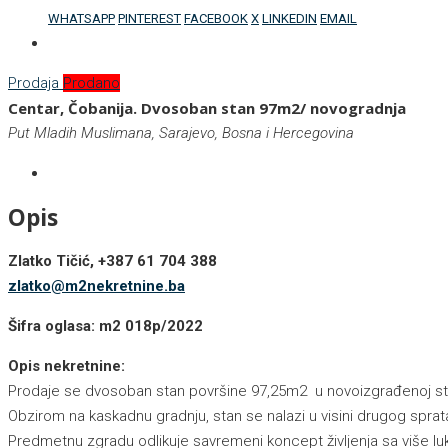
WHATSAPP
PINTEREST
FACEBOOK
X
LINKEDIN
EMAIL
Prodaja
Prodano
Centar, Čobanija. Dvosoban stan 97m2/ novogradnja
Put Mladih Muslimana, Sarajevo, Bosna i Hercegovina
Opis
Zlatko Tičić, +387 61 704 388
zlatko@m2nekretnine.ba
Šifra oglasa: m2 018p/2022
Opis nekretnine:
Prodaje se dvosoban stan površine 97,25m2 u novoizgrađenoj sta
Obzirom na kaskadnu gradnju, stan se nalazi u visini drugog sprat
Predmetnu zgradu odlikuje savremeni koncept življenja sa više l