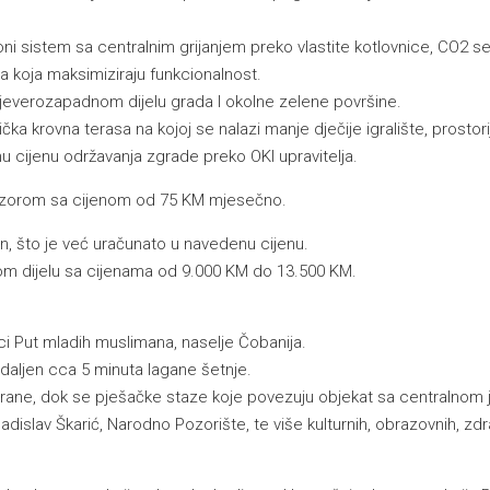
oni sistem sa centralnim grijanjem preko vlastite kotlovnice, CO2 se
nja koja maksimiziraju funkcionalnost.
sjeverozapadnom dijelu grada I okolne zelene površine.
vna terasa na kojoj se nalazi manje dječije igralište, prostorija 
dnu cijenu održavanja zgrade preko OKI upravitelja.
nadzorom sa cijenom od 75 KM mjesečno.
n, što je već uračunato u navedenu cijenu.
m dijelu sa cijenama od 9.000 KM do 13.500 KM.
i Put mladih muslimana, naselje Čobanija.
daljen cca 5 minuta lagane šetnje.
trane, dok se pješačke staze koje povezuju objekat sa centralnom
islav Škarić, Narodno Pozorište, te više kulturnih, obrazovnih, zdrav