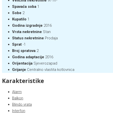
Veličina nekretnine
97 m²
Spavaća soba
1
Sobe
2
Kupatilo
1
Godina izgradnje
2016
Vrsta nekretnine
Stan
Status nekretnine
Prodaja
Sprat
-1
Broj spratova
2
Godina adaptacije
2016
Orijentacija
Sjeverozapad
Grijanje
Centralno vlastita kotlovnica
Karakteristike
Alarm
Balkon
Blindo vrata
Interfon