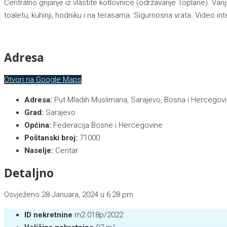
Centralno grijanje iz vlastite kotlovnice (održavanje Toplane). Van
toaletu, kuhinji, hodniku i na terasama. Sigurnosna vrata. Video in
Adresa
Otvori na Google Maps
Adresa:
Put Mladih Muslimana, Sarajevo, Bosna i Hercegov
Grad:
Sarajevo
Općina:
Federacija Bosne i Hercegovine
Poštanski broj:
71000
Naselje:
Centar
Detaljno
Osvježeno 28 Januara, 2024 u 6:28 pm
ID nekretnine
m2 018p/2022