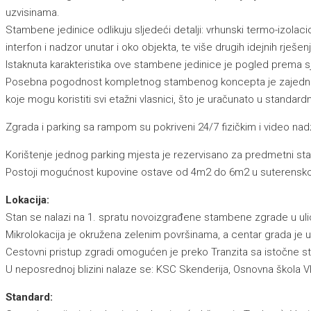
uzvisinama.
Stambene jedinice odlikuju sljedeći detalji: vrhunski termo-izolaci
interfon i nadzor unutar i oko objekta, te više drugih idejnih rješe
Istaknuta karakteristika ove stambene jedinice je pogled prema 
Posebna pogodnost kompletnog stambenog koncepta je zajednička kro
koje mogu koristiti svi etažni vlasnici, što je uračunato u standar
Zgrada i parking sa rampom su pokriveni 24/7 fizičkim i video 
Korištenje jednog parking mjesta je rezervisano za predmetni sta
Postoji mogućnost kupovine ostave od 4m2 do 6m2 u suterensko
Lokacija:
Stan se nalazi na 1. spratu novoizgrađene stambene zgrade u ulic
Mikrolokacija je okružena zelenim površinama, a centar grada je u
Cestovni pristup zgradi omogućen je preko Tranzita sa istočne s
U neposrednoj blizini nalaze se: KSC Skenderija, Osnovna škola Vlad
Standard: