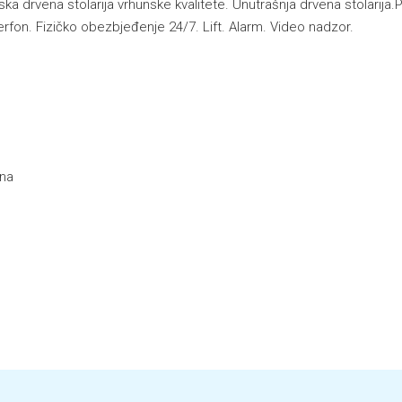
jska drvena stolarija vrhunske kvalitete. Unutrašnja drvena stolarij
terfon. Fizičko obezbjeđenje 24/7. Lift. Alarm. Video nadzor.
ina