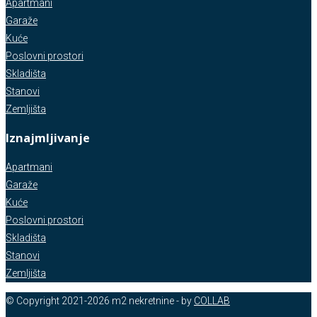
Apartmani
Garaže
Kuće
Poslovni prostori
Skladišta
Stanovi
Zemljišta
Iznajmljivanje
Apartmani
Garaže
Kuće
Poslovni prostori
Skladišta
Stanovi
Zemljišta
© Copyright 2021-2026 m2 nekretnine - by
COLLAB