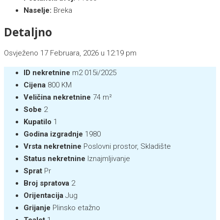
Naselje:
Breka
Detaljno
Osvježeno 17 Februara, 2026 u 12:19 pm
ID nekretnine
m2 015i/2025
Cijena
800 KM
Veličina nekretnine
74 m²
Sobe
2
Kupatilo
1
Godina izgradnje
1980
Vrsta nekretnine
Poslovni prostor, Skladište
Status nekretnine
Iznajmljivanje
Sprat
Pr
Broj spratova
2
Orijentacija
Jug
Grijanje
Plinsko etažno