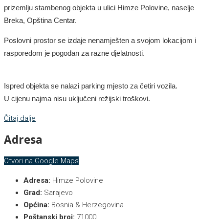
prizemlju stambenog objekta u ulici Himze Polovine, naselje
Breka, Opština Centar.
Poslovni prostor se izdaje nenamješten a svojom lokacijom i
rasporedom je pogodan za razne djelatnosti.
Ispred objekta se nalazi parking mjesto za četiri vozila.
U cijenu najma nisu uključeni režijski troškovi.
Čitaj dalje
Adresa
Otvori na Google Maps
Adresa:
Himze Polovine
Grad:
Sarajevo
Općina:
Bosnia & Herzegovina
Poštanski broj:
71000