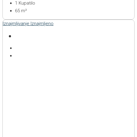
1
Kupatilo
65
m²
Iznajmljivanje
Iznajmljeno