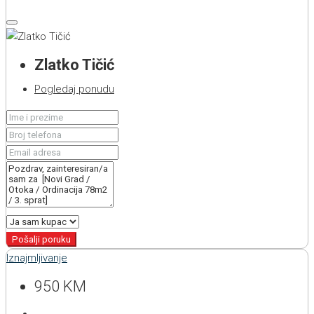
Zlatko Tičić
Pogledaj ponudu
Pošalji poruku
Iznajmljivanje
950 KM