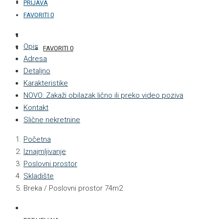
KONTAKT
PRIJAVA
FAVORITI
0
+387 33 877 876
Opis
FAVORITI
0
Adresa
Detaljno
Karakteristike
NOVO: Zakaži obilazak lično ili preko video poziva
Kontakt
Slične nekretnine
Početna
Iznajmljivanje
Poslovni prostor
Skladište
Breka / Poslovni prostor 74m2