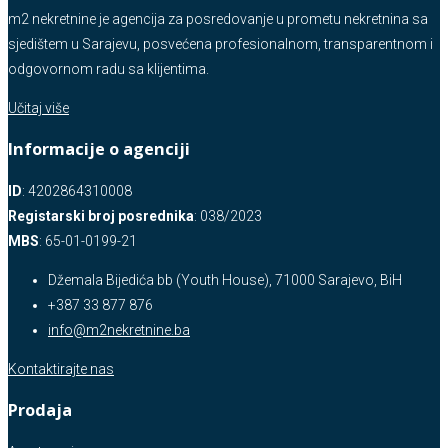
m2 nekretnine je agencija za posredovanje u prometu nekretnina sa
sjedištem u Sarajevu, posvećena profesionalnom, transparentnom i
odgovornom radu sa klijentima.
Učitaj više
Informacije o agenciji
ID
: 4202864310008
Registarski broj posrednika
: 038/2023
MBS
: 65-01-0199-21
Džemala Bijedića bb (Youth House), 71000 Sarajevo, BiH
+387 33 877 876
info@m2nekretnine.ba
Kontaktirajte nas
Prodaja