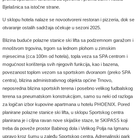
Bjelašnica sa istočne strane.
U sklopu hotela nalaze se novootvoreni restoran i pizzeria, dok se
otvaranje ostalih sadržaja očekuje u sezoni 2025.
Blizina buduće polazne stanice ski lifta sa podzemnom garažom i
mnoštvom trgovina, trgom sa lednom plohom u zimskim
mjesecima (cca 100m od hotela), topla veza sa SPA centrom i
mogućnost korištenja svih njegovih funkcija, kao i bazena,
povezanost toplom vezom sa sportskom dvoranom (preko SPA
centra), blizina administrativnog objekta općine Trnovo,
neposredna blizina sportskih terena i posebno velikog fudbalskog
terena sa pneumatskom konstrukcijom, samo su neki od razloga
za logičan izbor kupovine apartmana u hotelu PHOENIX. Pored
planirane polazne stanice ski lifta, u sklopu Sportskog centra
planirana je i ciljna ravan nove skijaške staze, te SKIPASS koji
treba da poveže prostor Babinog dola i Velikog Polja na Igmanu
upravo kroz šumu u zaleđu Sportskog centra. Adrenalinski park