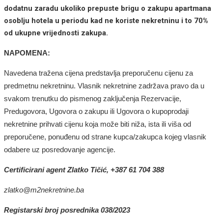
dodatnu zaradu ukoliko prepuste brigu o zakupu apartmana
osoblju hotela u periodu kad ne koriste nekretninu i to 70%
od ukupne vrijednosti zakupa.
NAPOMENA:
Navedena tražena cijena predstavlja preporučenu cijenu za
predmetnu nekretninu. Vlasnik nekretnine zadržava pravo da u
svakom trenutku do pismenog zaključenja Rezervacije,
Predugovora, Ugovora o zakupu ili Ugovora o kupoprodaji
nekretnine prihvati cijenu koja može biti niža, ista ili viša od
preporučene, ponuđenu od strane kupca/zakupca kojeg vlasnik
odabere uz posredovanje agencije.
Certificirani agent
Zlatko Tičić
, +387 61
704 388
zlatko
@m2nekretnine.ba
Registarski broj posrednika 038/2023