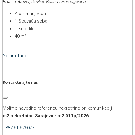
Brus Trebević, Dovlići, Bosna i Hercegovina
Apartman, Stan
1
Spavaća soba
1
Kupatilo
40
m²
Nedim Tuce
Kontaktirajte nas
Molimo navedite referencu nekretnine pri komunikaciji
m2 nekretnine Sarajevo - m2 011p/2026
+387 61 676077