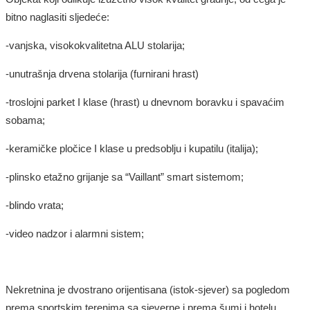
bitno naglasiti sljedeće:
-vanjska, visokokvalitetna ALU stolarija;
-unutrašnja drvena stolarija (furnirani hrast)
-troslojni parket I klase (hrast) u dnevnom boravku i spavaćim
sobama;
-keramičke pločice I klase u predsoblju i kupatilu (italija);
-plinsko etažno grijanje sa “Vaillant” smart sistemom;
-blindo vrata;
-video nadzor i alarmni sistem;
Nekretnina je dvostrano orijentisana (istok-sjever) sa pogledom
prema sportskim terenima sa sjeverne i prema šumi i hotelu