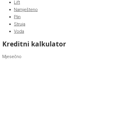
Lift
Namješteno
Plin
Struja
Voda
Kreditni kalkulator
Mjesečno