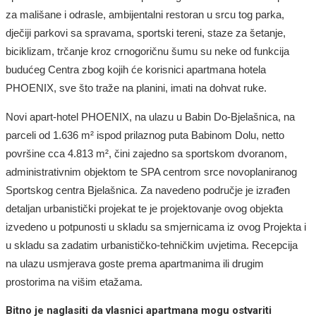
za mališane i odrasle, ambijentalni restoran u srcu tog parka,
dječiji parkovi sa spravama, sportski tereni, staze za šetanje,
biciklizam, trčanje kroz crnogoričnu šumu su neke od funkcija
budućeg Centra zbog kojih će korisnici apartmana hotela
PHOENIX, sve što traže na planini, imati na dohvat ruke.
Novi apart-hotel PHOENIX, na ulazu u Babin Do-Bjelašnica, na
parceli od 1.636 m² ispod prilaznog puta Babinom Dolu, netto
površine cca 4.813 m², čini zajedno sa sportskom dvoranom,
administrativnim objektom te SPA centrom srce novoplaniranog
Sportskog centra Bjelašnica. Za navedeno područje je izrađen
detaljan urbanistički projekat te je projektovanje ovog objekta
izvedeno u potpunosti u skladu sa smjernicama iz ovog Projekta i
u skladu sa zadatim urbanističko-tehničkim uvjetima. Recepcija
na ulazu usmjerava goste prema apartmanima ili drugim
prostorima na višim etažama.
Bitno je naglasiti da vlasnici apartmana mogu ostvariti