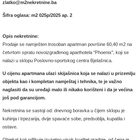
zlatko
@m2nekretnine.ba
Šifra oglasa: m2
0
25
p/202
5
ap.
2
Opis nekretnine:
Prodaje se namješten trosoban apartman površine 60,40 m2 na
četvrtom
spratu novoizgrađenog aparthotela “Phoenix”, koji se
nalazi u sklopu Poslovno-sportskog centra Bjelašnica.
U cijenu apartmana ulazi skijašnica koja se nalazi u prizemlju
objekta kao i kompletan namještaj i tehnika, te je važno
naglasiti
da su uređaji malo ili nikako korišteni i da je većina
još pod garancijom.
Nekretnina se sastoji od: dnevnog boravka u čijem sklopu je
kuhinja i trpezarija, dvije spavaće sobe, predsoblja, kupatila i
ostave.
Objekat koji odlikuje izuzetno visok kvalitet gradnje, od čega je