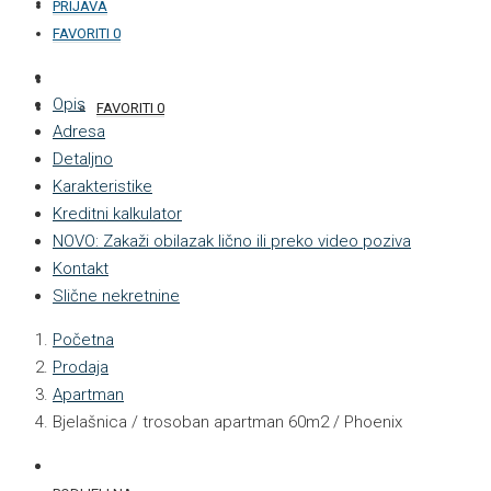
KONTAKT
PRIJAVA
FAVORITI
0
+387 33 877 876
Opis
FAVORITI
0
Adresa
Detaljno
Karakteristike
Kreditni kalkulator
NOVO: Zakaži obilazak lično ili preko video poziva
Kontakt
Slične nekretnine
Početna
Prodaja
Apartman
Bjelašnica / trosoban apartman 60m2 / Phoenix