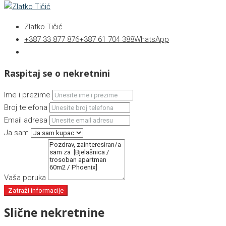
Zlatko Tičić
+387 33 877 876
+387 61 704 388
WhatsApp
Raspitaj se o nekretnini
Ime i prezime
Broj telefona
Email adresa
Ja sam
Vaša poruka
Zatraži informacije
Slične nekretnine