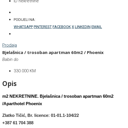
ID nekretnine
PODIJELI NA:
WHATSAPP
PINTEREST
FACEBOOK
X
LINKEDIN
EMAIL
Prodaja
Bjelašnica / trosoban apartman 60m2 / Phoenix
Babin do
330.000 KM
Opis
m2 NEKRETNINE.
Bjelašnica / trosoban apartman 60m2
/Aparthotel Phoenix
Zlatko Tičić
, Br. licence: 01-01.1-104/22
+387 61
704 388