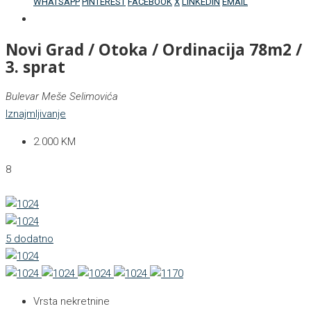
WHATSAPP
PINTEREST
FACEBOOK
X
LINKEDIN
EMAIL
Novi Grad / Otoka / Ordinacija 78m2 /
3. sprat
Bulevar Meše Selimovića
Iznajmljivanje
2.000 KM
8
5 dodatno
Vrsta nekretnine