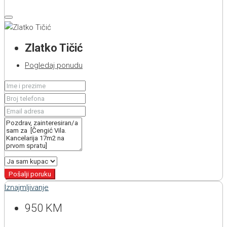
Zlatko Tičić
Pogledaj ponudu
Pošalji poruku
Iznajmljivanje
950 KM