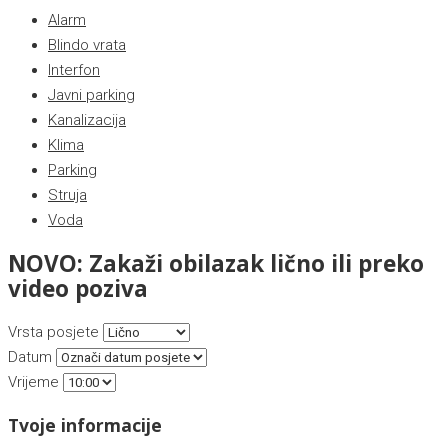
Alarm
Blindo vrata
Interfon
Javni parking
Kanalizacija
Klima
Parking
Struja
Voda
NOVO: Zakaži obilazak lično ili preko
video poziva
Vrsta posjete
Datum
Vrijeme
Tvoje informacije