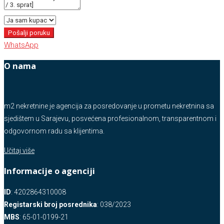
Pošalji poruku
WhatsApp
O nama
m2 nekretnine je agencija za posredovanje u prometu nekretnina sa
sjedištem u Sarajevu, posvećena profesionalnom, transparentnom i
odgovornom radu sa klijentima.
Učitaj više
Informacije o agenciji
ID
: 4202864310008
Registarski broj posrednika
: 038/2023
MBS
: 65-01-0199-21