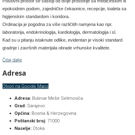
Poslovni prostor se sastoji od dvije prostorije sa medicinskim ili
epoksidnim podom, zajedničke čekaonice, recepcije, toaleta sa
higijenskim standardom i koridora.
Ordinacija je pogodna za više različitih namjena kao npr.
laboratorija, endokrinologija, kardiologija, dermatologija i sl.
Kad su u pitanju istaknute odlike, evidentan je visoki standard
gradnje i završnih materijala obrade vrhunske kvalitete.
Čitaj dalje
Adresa
Otvori na Google Maps
Adresa:
Bulevar Meše Selimovića
Grad:
Sarajevo
Općina:
Bosnia & Herzegovina
Poštanski broj:
71000
Naselje:
Otoka