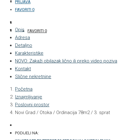
KONTAKT
PRIJAVA
FAVORITI
0
+387 33 877 876
Opis
FAVORITI
0
Adresa
Detaljno
Karakteristike
NOVO: Zakaži obilazak lično ili preko video poziva
Kontakt
Slične nekretnine
Početna
Iznajmljivanje
Poslovni prostor
Novi Grad / Otoka / Ordinacija 78m2 / 3. sprat
PODIJELI NA: