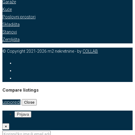
Garaže
Kuće
Poslovni prostori
Skladišta
Stanovi
Zemljišta
© Copyright 2021-2026 m2 nekretnine - by
COLLAB
Compare listings
usporedi
Close
Prijava
×