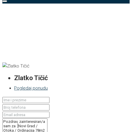
Zlatko Tičić
Pogledaj ponudu