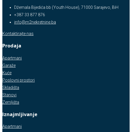
Džemala Bijedića bb (Youth House), 71000 Sarajevo, BiH
+387 33 877 876
info@m2nekretnine.ba
Kontaktirajte nas
Prodaja
Apartmani
Garaže
Kuće
Poslovni prostori
Skladišta
Stanovi
Zemljišta
Iznajmljivanje
Apartmani