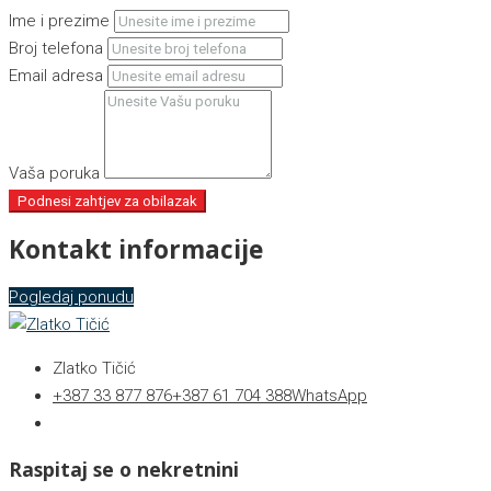
Ime i prezime
Broj telefona
Email adresa
Vaša poruka
Podnesi zahtjev za obilazak
Kontakt informacije
Pogledaj ponudu
Zlatko Tičić
+387 33 877 876
+387 61 704 388
WhatsApp
Raspitaj se o nekretnini