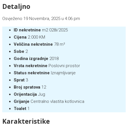
Detaljno
Osvježeno 19 Novembra, 2025 u 4:06 pm
ID nekretnine
m2 028i/2025
Cijena
2.000 KM
Veličina nekretnine
78 m²
Sobe
2
Godina izgradnje
2018
Vrsta nekretnine
Poslovni prostor
Status nekretnine
Iznajmljivanje
Sprat
3
Broj spratova
12
Orijentacija
Jug
Grijanje
Centralno vlastita kotlovnica
Toalet
1
Karakteristike